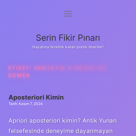
menüyü
Gizlilik Politikası
aç
Hakkımızda
Serin Fikir Pınarı
Yasal Uyarı
Hayatına ferahlık katan pratik öneriler!
ETIKET:
SENTETIK A PRIORI NE
DEMEK
Aposteriori Kimin
Tarih: Kasım 7, 2024
Apriori aposteriori kimin? Antik Yunan
felsefesinde deneyime dayanmayan