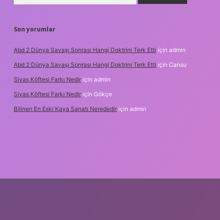
Son yorumlar
Abd 2 Dünya Savaşı Sonrası Hangi Doktrini Terk Etti
için
admin
Abd 2 Dünya Savaşı Sonrası Hangi Doktrini Terk Etti
için
Cansu
Sivas Köftesi Farkı Nedir
için
admin
Sivas Köftesi Farkı Nedir
için
Gökçe
Bilinen En Eski Kaya Sanatı Nerededir
için
admin
s://ilbet.casino/