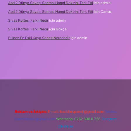
Abd 2 Dünya Savaşı Sonrası Hangi Doktrini Terk Etti
için
admin
Abd 2 Dünya Savaşı Sonrası Hangi Doktrini Terk Etti
için
Cansu
Sivas Köftesi Farkı Nedir
için
admin
Sivas Köftesi Farkı Nedir
için
Gökçe
Bilinen En Eski Kaya Sanatı Nerededir
için
admin
ttps://ilbet.casino/
Reklam ve İletişim:
E-mail:
backlinkpaneli@gmail.com
Teams:
forumhizmeti@gmail.com
Whatsapp: 0262 606 0 726
Telegram:
@karabul