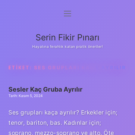
menüyü
Gizlilik Politikası
aç
Hakkımızda
Serin Fikir Pınarı
Yasal Uyarı
Hayatına ferahlık katan pratik öneriler!
ETIKET:
SES GRUPLARI KAÇA AYRILIR
Sesler Kaç Gruba Ayrılır
Tarih: Kasım 5, 2024
Ses grupları kaça ayrılır? Erkekler için;
tenor, bariton, bas. Kadınlar için;
soprano, mezzo-soprano ve alto. Öte