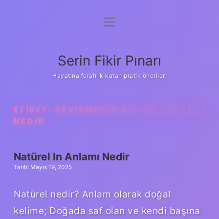
menüyü
Gizlilik Politikası
aç
Hakkımızda
Serin Fikir Pınarı
Yasal Uyarı
Hayatına ferahlık katan pratik öneriler!
ETIKET:
SEVIŞMENIN KELIME ANLAMI
NEDIR
Natürel In Anlamı Nedir
Tarih: Mayıs 19, 2025
Natürel nedir? Anlam olarak doğal
kelime; Doğada saf olan ve kendi başına