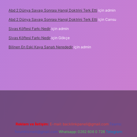
Abd 2 Dünya Savaşı Sonrası Hangi Doktrini Terk Etti
için
admin
Abd 2 Dünya Savaşı Sonrası Hangi Doktrini Terk Etti
için
Cansu
Sivas Köftesi Farkı Nedir
için
admin
Sivas Köftesi Farkı Nedir
için
Gökçe
Bilinen En Eski Kaya Sanatı Nerededir
için
admin
tps://ilbet.casino/
Reklam ve İletişim:
E-mail:
backlinkpaneli@gmail.com
Teams:
forumhizmeti@gmail.com
Whatsapp: 0262 606 0 726
Telegram: