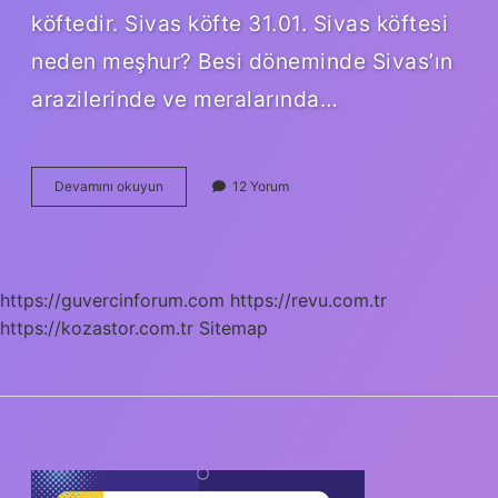
köftedir. Sivas köfte 31.01. Sivas köftesi
neden meşhur? Besi döneminde Sivas’ın
arazilerinde ve meralarında…
Sivas
Devamını okuyun
12 Yorum
Köftesi
Farkı
Nedir
https://guvercinforum.com
https://revu.com.tr
https://kozastor.com.tr
Sitemap
SIDEBAR