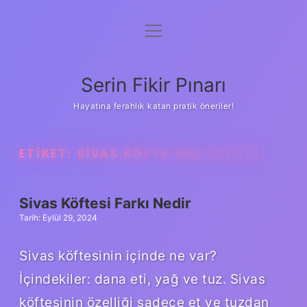
menüyü
Gizlilik Politikası
aç
Hakkımızda
Serin Fikir Pınarı
Yasal Uyarı
Hayatına ferahlık katan pratik öneriler!
ETIKET:
SIVAS KÖFTE KAÇ KALORI
Sivas Köftesi Farkı Nedir
Tarih: Eylül 29, 2024
Sivas köftesinin içinde ne var?
İçindekiler: dana eti, yağ ve tuz. Sivas
köftesinin özelliği sadece et ve tuzdan