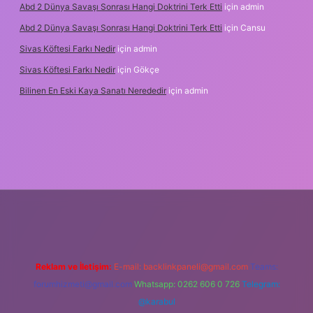
Abd 2 Dünya Savaşı Sonrası Hangi Doktrini Terk Etti
için
admin
Abd 2 Dünya Savaşı Sonrası Hangi Doktrini Terk Etti
için
Cansu
Sivas Köftesi Farkı Nedir
için
admin
Sivas Köftesi Farkı Nedir
için
Gökçe
Bilinen En Eski Kaya Sanatı Nerededir
için
admin
tps://ilbet.casino/
Reklam ve İletişim:
E-mail:
backlinkpaneli@gmail.com
Teams:
forumhizmeti@gmail.com
Whatsapp: 0262 606 0 726
Telegram:
@karabul