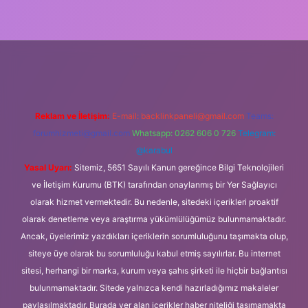
://ilbet.casino/
Reklam ve İletişim:
E-mail:
backlinkpaneli@gmail.com
Teams:
forumhizmeti@gmail.com
Whatsapp: 0262 606 0 726
Telegram:
@karabul
Yasal Uyarı:
Sitemiz, 5651 Sayılı Kanun gereğince Bilgi Teknolojileri
ve İletişim Kurumu (BTK) tarafından onaylanmış bir Yer Sağlayıcı
olarak hizmet vermektedir. Bu nedenle, sitedeki içerikleri proaktif
olarak denetleme veya araştırma yükümlülüğümüz bulunmamaktadır.
Ancak, üyelerimiz yazdıkları içeriklerin sorumluluğunu taşımakta olup,
siteye üye olarak bu sorumluluğu kabul etmiş sayılırlar. Bu internet
sitesi, herhangi bir marka, kurum veya şahıs şirketi ile hiçbir bağlantısı
bulunmamaktadır. Sitede yalnızca kendi hazırladığımız makaleler
paylaşılmaktadır. Burada yer alan içerikler haber niteliği taşımamakta