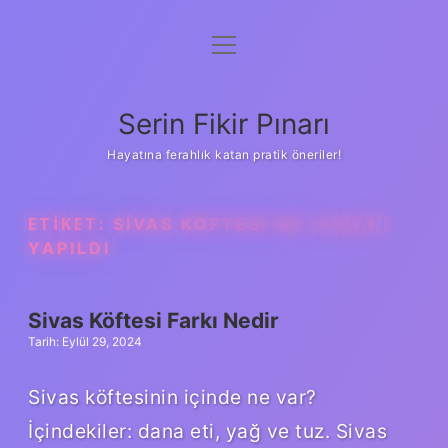
menüyü
Gizlilik Politikası
aç
Hakkımızda
Serin Fikir Pınarı
Yasal Uyarı
Hayatına ferahlık katan pratik öneriler!
ETIKET:
SIVAS KÖFTESI NE ZAMAN
YAPILDI
Sivas Köftesi Farkı Nedir
Tarih: Eylül 29, 2024
Sivas köftesinin içinde ne var?
İçindekiler: dana eti, yağ ve tuz. Sivas