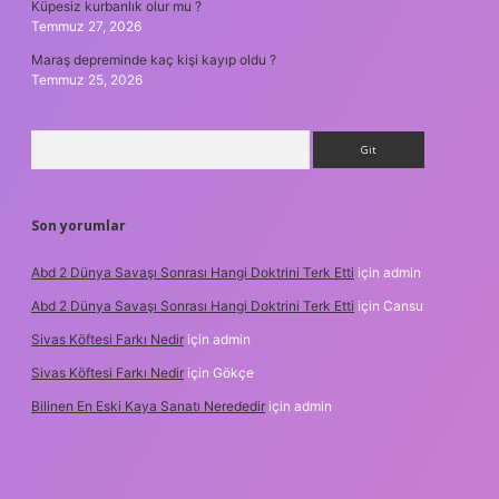
Küpesiz kurbanlık olur mu ?
Temmuz 27, 2026
Maraş depreminde kaç kişi kayıp oldu ?
Temmuz 25, 2026
Arama
Son yorumlar
Abd 2 Dünya Savaşı Sonrası Hangi Doktrini Terk Etti
için
admin
Abd 2 Dünya Savaşı Sonrası Hangi Doktrini Terk Etti
için
Cansu
Sivas Köftesi Farkı Nedir
için
admin
Sivas Köftesi Farkı Nedir
için
Gökçe
Bilinen En Eski Kaya Sanatı Nerededir
için
admin