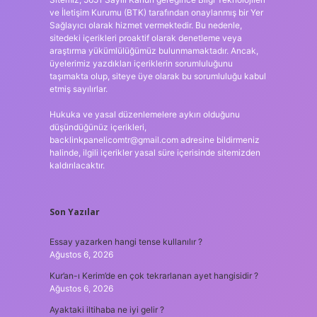
ve İletişim Kurumu (BTK) tarafından onaylanmış bir Yer
Sağlayıcı olarak hizmet vermektedir. Bu nedenle,
sitedeki içerikleri proaktif olarak denetleme veya
araştırma yükümlülüğümüz bulunmamaktadır. Ancak,
üyelerimiz yazdıkları içeriklerin sorumluluğunu
taşımakta olup, siteye üye olarak bu sorumluluğu kabul
etmiş sayılırlar.
Hukuka ve yasal düzenlemelere aykırı olduğunu
düşündüğünüz içerikleri,
backlinkpanelicomtr@gmail.com
adresine bildirmeniz
halinde, ilgili içerikler yasal süre içerisinde sitemizden
kaldırılacaktır.
Son Yazılar
Essay yazarken hangi tense kullanılır ?
Ağustos 6, 2026
Kur’an-ı Kerim’de en çok tekrarlanan ayet hangisidir ?
Ağustos 6, 2026
Ayaktaki iltihaba ne iyi gelir ?