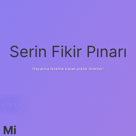
Serin Fikir Pınarı
Hayatına ferahlık katan pratik öneriler!
E ÇIKAR
i Mi