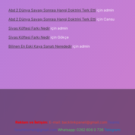
Abd 2 Dünya Savaşı Sonrası Hangi Doktrini Terk Etti
için
admin
Abd 2 Dünya Savaşı Sonrası Hangi Doktrini Terk Etti
için
Cansu
Sivas Köftesi Farkı Nedir
için
admin
Sivas Köftesi Farkı Nedir
için
Gökçe
Bilinen En Eski Kaya Sanatı Nerededir
için
admin
ps://ilbet.casino/
Reklam ve İletişim:
E-mail:
backlinkpaneli@gmail.com
Teams:
forumhizmeti@gmail.com
Whatsapp: 0262 606 0 726
Telegram: