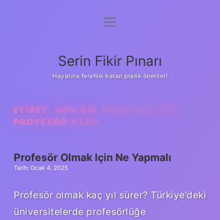
menüyü
Gizlilik Politikası
aç
Hakkımızda
Serin Fikir Pınarı
Yasal Uyarı
Hayatına ferahlık katan pratik öneriler!
ETIKET:
SON BIR YILDA KAÇ KIŞI
PROFESÖR OLDU
Profesör Olmak Için Ne Yapmalı
Tarih: Ocak 4, 2025
Profesör olmak kaç yıl sürer? Türkiye’deki
üniversitelerde profesörlüğe