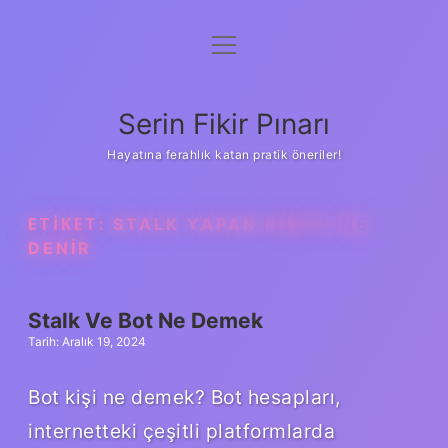
menüyü
Gizlilik Politikası
aç
Hakkımızda
Serin Fikir Pınarı
Yasal Uyarı
Hayatına ferahlık katan pratik öneriler!
ETIKET:
STALK YAPAN KIŞIYE NE
DENIR
Stalk Ve Bot Ne Demek
Tarih: Aralık 19, 2024
Bot kişi ne demek? Bot hesapları,
internetteki çeşitli platformlarda