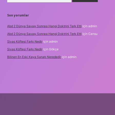
Son yorumlar
Abd 2 Dünya Savaşı Sonrası Hangi Doktrini Terk Etti
için
admin
Abd 2 Dünya Savaşı Sonrası Hangi Doktrini Terk Etti
için
Cansu
Sivas Köftesi Farkı Nedir
için
admin
Sivas Köftesi Farkı Nedir
için
Gökçe
Bilinen En Eski Kaya Sanatı Nerededir
için
admin
s://ilbet.casino/