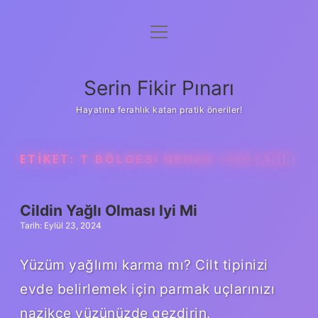
menüyü
Gizlilik Politikası
aç
Hakkımızda
Serin Fikir Pınarı
Yasal Uyarı
Hayatına ferahlık katan pratik öneriler!
ETIKET:
T BÖLGESI NEDEN YAĞLANIR
Cildin Yağlı Olması Iyi Mi
Tarih: Eylül 23, 2024
Yüzüm yağlımı karma mı? Cilt tipinizi
evde belirlemek için parmak uçlarınızı
nazikçe yüzünüzde gezdirin.