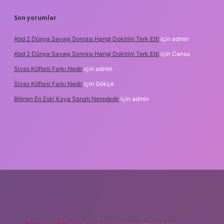
Son yorumlar
Abd 2 Dünya Savaşı Sonrası Hangi Doktrini Terk Etti
için
admin
Abd 2 Dünya Savaşı Sonrası Hangi Doktrini Terk Etti
için
Cansu
Sivas Köftesi Farkı Nedir
için
admin
Sivas Köftesi Farkı Nedir
için
Gökçe
Bilinen En Eski Kaya Sanatı Nerededir
için
admin
s://ilbet.casino/