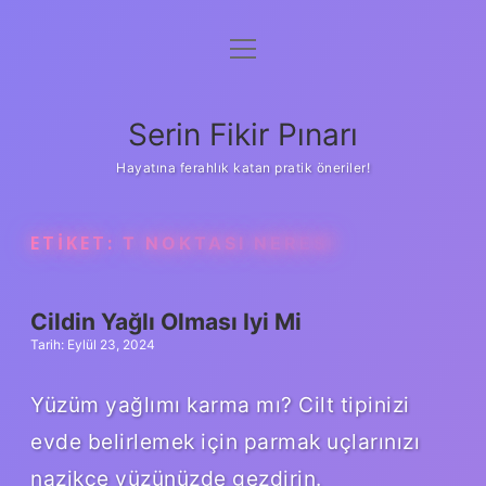
menüyü
Gizlilik Politikası
aç
Hakkımızda
Serin Fikir Pınarı
Yasal Uyarı
Hayatına ferahlık katan pratik öneriler!
ETIKET:
T NOKTASI NERESI
Cildin Yağlı Olması Iyi Mi
Tarih: Eylül 23, 2024
Yüzüm yağlımı karma mı? Cilt tipinizi
evde belirlemek için parmak uçlarınızı
nazikçe yüzünüzde gezdirin.