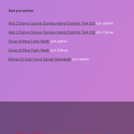
Son yorumlar
Abd 2 Dünya Savaşı Sonrası Hangi Doktrini Terk Etti
için
admin
Abd 2 Dünya Savaşı Sonrası Hangi Doktrini Terk Etti
için
Cansu
Sivas Köftesi Farkı Nedir
için
admin
Sivas Köftesi Farkı Nedir
için
Gökçe
Bilinen En Eski Kaya Sanatı Nerededir
için
admin
s://ilbet.casino/