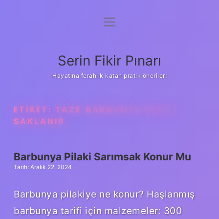
menüyü
Gizlilik Politikası
aç
Hakkımızda
Serin Fikir Pınarı
Yasal Uyarı
Hayatına ferahlık katan pratik öneriler!
ETIKET:
TAZE BARBUNYA NASIL
SAKLANIR
Barbunya Pilaki Sarımsak Konur Mu
Tarih: Aralık 22, 2024
Barbunya pilakiye ne konur? Haşlanmış
barbunya tarifi için malzemeler: 300