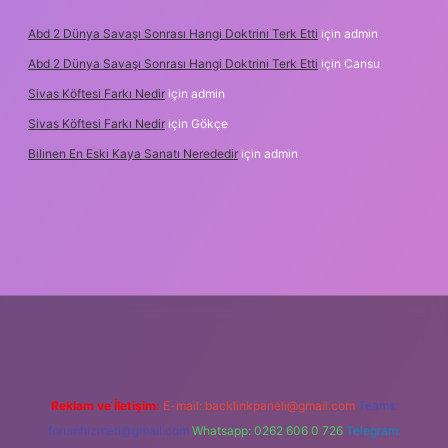
Abd 2 Dünya Savaşı Sonrası Hangi Doktrini Terk Etti
için
admin
Abd 2 Dünya Savaşı Sonrası Hangi Doktrini Terk Etti
için
Cansu
Sivas Köftesi Farkı Nedir
için
admin
Sivas Köftesi Farkı Nedir
için
Gökçe
Bilinen En Eski Kaya Sanatı Nerededir
için
admin
ps://ilbet.casino/
Reklam ve İletişim:
E-mail:
backlinkpaneli@gmail.com
Teams:
forumhizmeti@gmail.com
Whatsapp: 0262 606 0 726
Telegram: