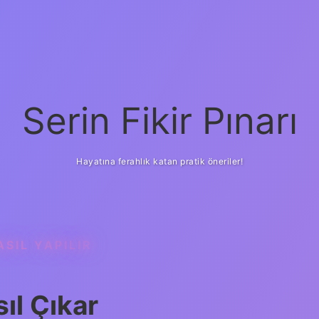
Serin Fikir Pınarı
Hayatına ferahlık katan pratik öneriler!
SIL YAPILIR
ıl Çıkar