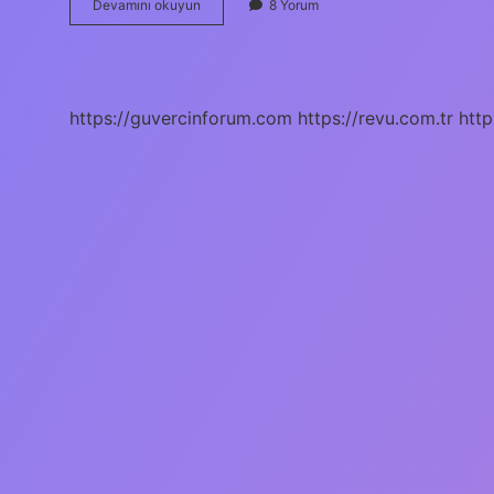
Telefondaki
Devamını okuyun
8 Yorum
Kirler
Nasıl
Çıkar
https://guvercinforum.com
https://revu.com.tr
http