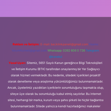
tps://ilbet.casino/
Reklam ve İletişim:
E-mail:
backlinkpaneli@gmail.com
Teams:
forumhizmeti@gmail.com
Whatsapp: 0262 606 0 726
Telegram:
@karabul
Yasal Uyarı:
Sitemiz, 5651 Sayılı Kanun gereğince Bilgi Teknolojileri
ve İletişim Kurumu (BTK) tarafından onaylanmış bir Yer Sağlayıcı
olarak hizmet vermektedir. Bu nedenle, sitedeki içerikleri proaktif
olarak denetleme veya araştırma yükümlülüğümüz bulunmamaktadır.
Ancak, üyelerimiz yazdıkları içeriklerin sorumluluğunu taşımakta olup,
siteye üye olarak bu sorumluluğu kabul etmiş sayılırlar. Bu internet
sitesi, herhangi bir marka, kurum veya şahıs şirketi ile hiçbir bağlantısı
bulunmamaktadır. Sitede yalnızca kendi hazırladığımız makaleler