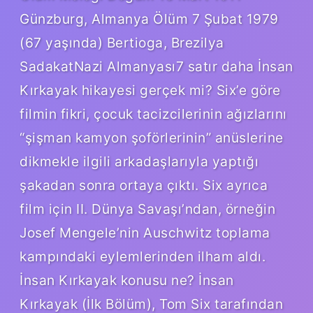
Günzburg, Almanya Ölüm 7 Şubat 1979
(67 yaşında) Bertioga, Brezilya
SadakatNazi Almanyası7 satır daha İnsan
Kırkayak hikayesi gerçek mi? Six’e göre
filmin fikri, çocuk tacizcilerinin ağızlarını
“şişman kamyon şoförlerinin” anüslerine
dikmekle ilgili arkadaşlarıyla yaptığı
şakadan sonra ortaya çıktı. Six ayrıca
film için II. Dünya Savaşı’ndan, örneğin
Josef Mengele’nin Auschwitz toplama
kampındaki eylemlerinden ilham aldı.
İnsan Kırkayak konusu ne? İnsan
Kırkayak (İlk Bölüm), Tom Six tarafından