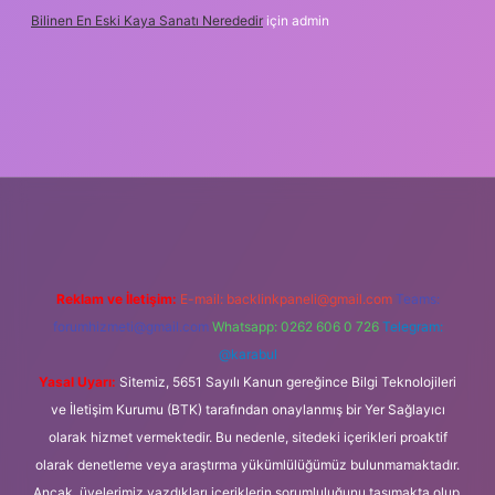
Bilinen En Eski Kaya Sanatı Nerededir
için
admin
s://ilbet.casino/
Reklam ve İletişim:
E-mail:
backlinkpaneli@gmail.com
Teams:
forumhizmeti@gmail.com
Whatsapp: 0262 606 0 726
Telegram:
@karabul
Yasal Uyarı:
Sitemiz, 5651 Sayılı Kanun gereğince Bilgi Teknolojileri
ve İletişim Kurumu (BTK) tarafından onaylanmış bir Yer Sağlayıcı
olarak hizmet vermektedir. Bu nedenle, sitedeki içerikleri proaktif
olarak denetleme veya araştırma yükümlülüğümüz bulunmamaktadır.
Ancak, üyelerimiz yazdıkları içeriklerin sorumluluğunu taşımakta olup,