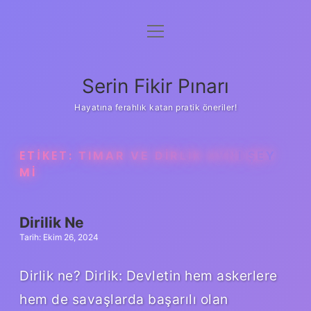
menüyü
Gizlilik Politikası
aç
Hakkımızda
Serin Fikir Pınarı
Yasal Uyarı
Hayatına ferahlık katan pratik öneriler!
ETIKET:
TIMAR VE DIRLIK AYNI ŞEY
MI
Dirilik Ne
Tarih: Ekim 26, 2024
Dirlik ne? Dirlik: Devletin hem askerlere
hem de savaşlarda başarılı olan