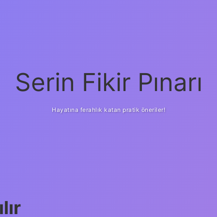
Serin Fikir Pınarı
Hayatına ferahlık katan pratik öneriler!
lır