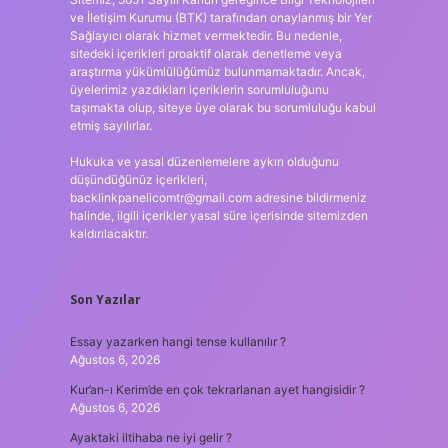
ve İletişim Kurumu (BTK) tarafından onaylanmış bir Yer
Sağlayıcı olarak hizmet vermektedir. Bu nedenle,
sitedeki içerikleri proaktif olarak denetleme veya
araştırma yükümlülüğümüz bulunmamaktadır. Ancak,
üyelerimiz yazdıkları içeriklerin sorumluluğunu
taşımakta olup, siteye üye olarak bu sorumluluğu kabul
etmiş sayılırlar.
Hukuka ve yasal düzenlemelere aykırı olduğunu
düşündüğünüz içerikleri,
backlinkpanelicomtr@gmail.com
adresine bildirmeniz
halinde, ilgili içerikler yasal süre içerisinde sitemizden
kaldırılacaktır.
Son Yazılar
Essay yazarken hangi tense kullanılır ?
Ağustos 6, 2026
Kur’an-ı Kerim’de en çok tekrarlanan ayet hangisidir ?
Ağustos 6, 2026
Ayaktaki iltihaba ne iyi gelir ?