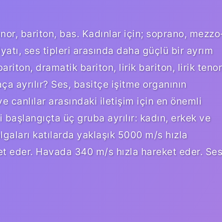
tenor, bariton, bas. Kadınlar için; soprano, mezzo
atı, ses tipleri arasında daha güçlü bir ayrım
riton, dramatik bariton, lirik bariton, lirik tenor
aça ayrılır? Ses, basitçe işitme organının
ve canlılar arasındaki iletişim için en önemli
ri başlangıçta üç gruba ayrılır: kadın, erkek ve
algaları katılarda yaklaşık 5000 m/s hızla
et eder. Havada 340 m/s hızla hareket eder. Se