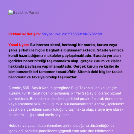
SIDEBAR
Reklam ve İletişim:
Skype: live:.cid.575569c608265c69
Yasal Uyarı:
Bu internet sitesi, herhangi bir marka, kurum veya
şahıs şirketi ile hiçbir bağlantısı bulunmamaktadır. Sitede yalnızca
kendi hazırladığımız makaleler paylaşılmaktadır. Burada yer alan
içerikler haber niteliği taşımamakta olup, gerçek kurum ve kişiler
hakkında paylaşım yapılmamaktadır. Gerçek kurum ve kişiler ile
isim benzerlikleri tamamen tesadüfidir. Sitemizdeki bilgiler taslak
halindedir ve tavsiye niteliği taşımazlar.
Sitemiz, 5651 Sayılı Kanun gereğince Bilgi Teknolojileri ve İletişim
Kurumu (BTK) tarafından onaylanmış bir Yer Sağlayıcı olarak hizmet
vermektedir. Bu nedenle, sitedeki içerikleri proaktif olarak denetleme
veya araştırma yükümlülüğümüz bulunmamaktadır. Ancak, üyelerimiz
yazdıkları içeriklerin sorumluluğunu taşımakta olup, siteye üye olarak
bu sorumluluğu kabul etmiş sayılırlar.
Hukuka ve yasal düzenlemelere aykırı olduğunu düşündüğünüz
içerikleri,
backlinkpanelicomtr@gmail.com
adresine bildirmeniz