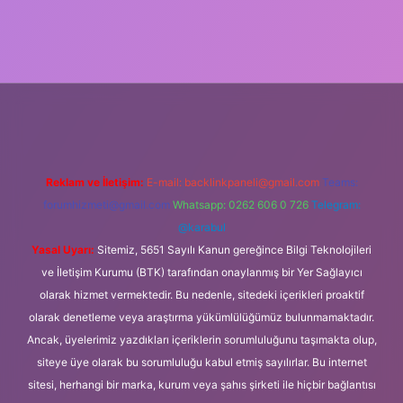
://ilbet.casino/
Reklam ve İletişim:
E-mail:
backlinkpaneli@gmail.com
Teams:
forumhizmeti@gmail.com
Whatsapp: 0262 606 0 726
Telegram:
@karabul
Yasal Uyarı:
Sitemiz, 5651 Sayılı Kanun gereğince Bilgi Teknolojileri
ve İletişim Kurumu (BTK) tarafından onaylanmış bir Yer Sağlayıcı
olarak hizmet vermektedir. Bu nedenle, sitedeki içerikleri proaktif
olarak denetleme veya araştırma yükümlülüğümüz bulunmamaktadır.
Ancak, üyelerimiz yazdıkları içeriklerin sorumluluğunu taşımakta olup,
siteye üye olarak bu sorumluluğu kabul etmiş sayılırlar. Bu internet
sitesi, herhangi bir marka, kurum veya şahıs şirketi ile hiçbir bağlantısı