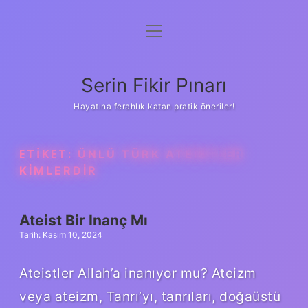
menüyü
Gizlilik Politikası
aç
Hakkımızda
Serin Fikir Pınarı
Yasal Uyarı
Hayatına ferahlık katan pratik öneriler!
ETIKET:
ÜNLÜ TÜRK ATEISTLER
KIMLERDIR
Ateist Bir Inanç Mı
Tarih: Kasım 10, 2024
Ateistler Allah’a inanıyor mu? Ateizm
veya ateizm, Tanrı’yı, tanrıları, doğaüstü