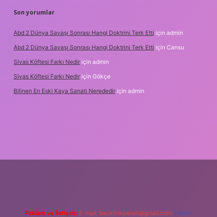
Son yorumlar
Abd 2 Dünya Savaşı Sonrası Hangi Doktrini Terk Etti
için
admin
Abd 2 Dünya Savaşı Sonrası Hangi Doktrini Terk Etti
için
Cansu
Sivas Köftesi Farkı Nedir
için
admin
Sivas Köftesi Farkı Nedir
için
Gökçe
Bilinen En Eski Kaya Sanatı Nerededir
için
admin
sino/
Reklam ve İletişim:
E-mail:
backlinkpaneli@gmail.com
Teams: