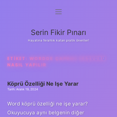
menüyü
Gizlilik Politikası
aç
Hakkımızda
Serin Fikir Pınarı
Yasal Uyarı
Hayatına ferahlık katan pratik öneriler!
ETIKET:
WORDDE ÇAPRAZ BAŞVURU
NASIL YAPILIR
Köprü Özelliği Ne Işe Yarar
Tarih: Aralık 19, 2024
Word köprü özelliği ne işe yarar?
Okuyucuya aynı belgenin diğer