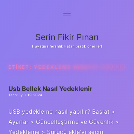
menüyü
Gizlilik Politikası
aç
Hakkımızda
Serin Fikir Pınarı
Yasal Uyarı
Hayatına ferahlık katan pratik öneriler!
ETIKET:
YEDEKLEME NEREYE YAPILIR
Usb Bellek Nasıl Yedeklenir
Tarih: Eylül 19, 2024
USB yedekleme nasıl yapılır? Başlat >
Ayarlar > Güncelleştirme ve Güvenlik >
Yedekleme > Sürücü ekle’yi seçin,