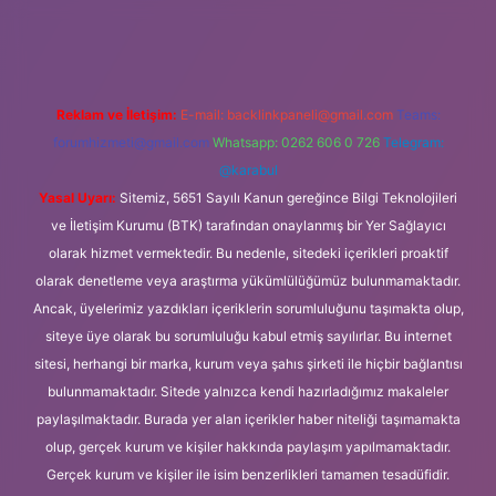
s://ilbet.casino/
Reklam ve İletişim:
E-mail:
backlinkpaneli@gmail.com
Teams:
forumhizmeti@gmail.com
Whatsapp: 0262 606 0 726
Telegram:
@karabul
Yasal Uyarı:
Sitemiz, 5651 Sayılı Kanun gereğince Bilgi Teknolojileri
ve İletişim Kurumu (BTK) tarafından onaylanmış bir Yer Sağlayıcı
olarak hizmet vermektedir. Bu nedenle, sitedeki içerikleri proaktif
olarak denetleme veya araştırma yükümlülüğümüz bulunmamaktadır.
Ancak, üyelerimiz yazdıkları içeriklerin sorumluluğunu taşımakta olup,
siteye üye olarak bu sorumluluğu kabul etmiş sayılırlar. Bu internet
sitesi, herhangi bir marka, kurum veya şahıs şirketi ile hiçbir bağlantısı
bulunmamaktadır. Sitede yalnızca kendi hazırladığımız makaleler
paylaşılmaktadır. Burada yer alan içerikler haber niteliği taşımamakta
olup, gerçek kurum ve kişiler hakkında paylaşım yapılmamaktadır.
Gerçek kurum ve kişiler ile isim benzerlikleri tamamen tesadüfidir.