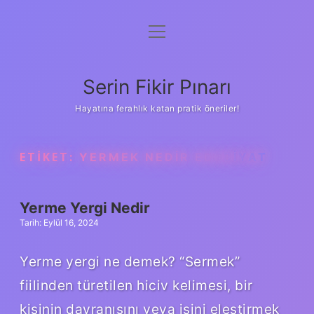
menüyü
Gizlilik Politikası
aç
Hakkımızda
Serin Fikir Pınarı
Yasal Uyarı
Hayatına ferahlık katan pratik öneriler!
ETIKET:
YERMEK NEDIR EDEBIYAT
Yerme Yergi Nedir
Tarih: Eylül 16, 2024
Yerme yergi ne demek? “Sermek”
fiilinden türetilen hiciv kelimesi, bir
kişinin davranışını veya işini eleştirmek