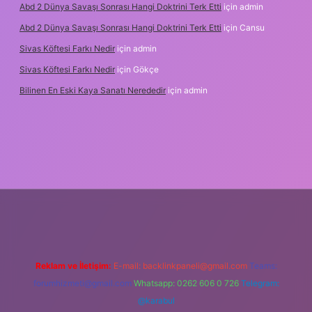
Abd 2 Dünya Savaşı Sonrası Hangi Doktrini Terk Etti
için
admin
Abd 2 Dünya Savaşı Sonrası Hangi Doktrini Terk Etti
için
Cansu
Sivas Köftesi Farkı Nedir
için
admin
Sivas Köftesi Farkı Nedir
için
Gökçe
Bilinen En Eski Kaya Sanatı Nerededir
için
admin
tps://ilbet.casino/
Reklam ve İletişim:
E-mail:
backlinkpaneli@gmail.com
Teams:
forumhizmeti@gmail.com
Whatsapp: 0262 606 0 726
Telegram:
@karabul