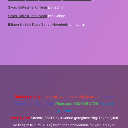
Sivas Köftesi Farkı Nedir
için
admin
Sivas Köftesi Farkı Nedir
için
Gökçe
Bilinen En Eski Kaya Sanatı Nerededir
için
admin
ttps://ilbet.casino/
Reklam ve İletişim:
E-mail:
backlinkpaneli@gmail.com
Teams:
forumhizmeti@gmail.com
Whatsapp: 0262 606 0 726
Telegram:
@karabul
Yasal Uyarı:
Sitemiz, 5651 Sayılı Kanun gereğince Bilgi Teknolojileri
ve İletişim Kurumu (BTK) tarafından onaylanmış bir Yer Sağlayıcı