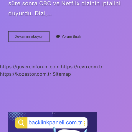
süre sonra CBC ve Netflix dizinin iptalini
duyurdu. Dizi,…
Anne
Devamını okuyun
Yorum Bırak
With
An
E
Filmi
Olacak
https://guvercinforum.com
https://revu.com.tr
Mı
https://kozastor.com.tr
Sitemap
SIDEBAR