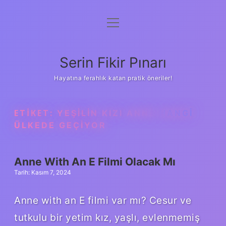
menüyü
Gizlilik Politikası
aç
Hakkımızda
Serin Fikir Pınarı
Yasal Uyarı
Hayatına ferahlık katan pratik öneriler!
ETIKET:
YEŞILIN KIZI ANNE HANGI
ÜLKEDE GEÇIYOR
Anne With An E Filmi Olacak Mı
Tarih: Kasım 7, 2024
Anne with an E filmi var mı? Cesur ve
tutkulu bir yetim kız, yaşlı, evlenmemiş