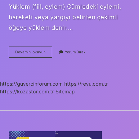
Yüklem (fiil, eylem) Cümledeki eylemi,
hareketi veya yargıyı belirten çekimli
öğeye yüklem denir.…
Bir
Devamını okuyun
Yorum Bırak
Cümlede
Kaç
Tane
Yüklem
Olur
https://guvercinforum.com
https://revu.com.tr
https://kozastor.com.tr
Sitemap
SIDEBAR