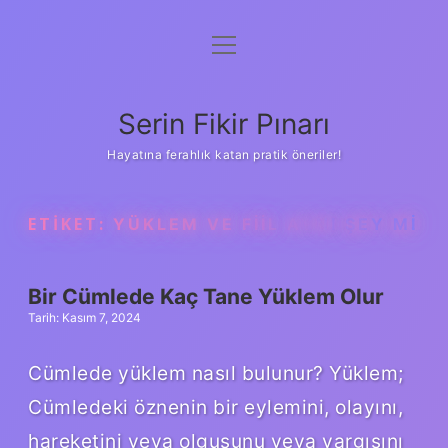
menüyü
Gizlilik Politikası
aç
Hakkımızda
Serin Fikir Pınarı
Yasal Uyarı
Hayatına ferahlık katan pratik öneriler!
ETIKET:
YÜKLEM VE FIIL AYNI ŞEY MI
Bir Cümlede Kaç Tane Yüklem Olur
Tarih: Kasım 7, 2024
Cümlede yüklem nasıl bulunur? Yüklem;
Cümledeki öznenin bir eylemini, olayını,
hareketini veya olgusunu veya yargısını