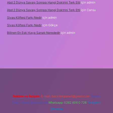
Abd 2 Dünya Savaşı Sonrası Hangi Doktrini Terk Etti
için
admin
Abd 2 Dünya Savaşı Sonrası Hangi Doktrini Terk Etti
için
Cansu
Sivas Köftesi Farkı Nedir
için
admin
Sivas Köftesi Farkı Nedir
için
Gökçe
Bilinen En Eski Kaya Sanatı Nerededir
için
admin
tps://ilbet.casino/
Reklam ve İletişim:
E-mail:
backlinkpaneli@gmail.com
Teams:
forumhizmeti@gmail.com
Whatsapp: 0262 606 0 726
Telegram:
@karabul