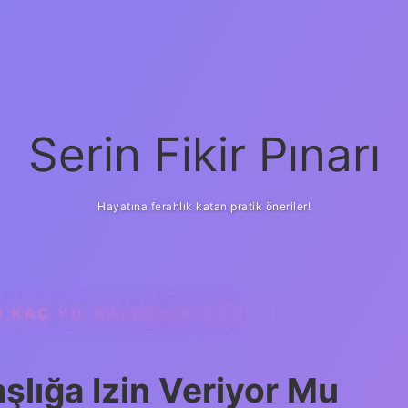
Serin Fikir Pınarı
Hayatına ferahlık katan pratik öneriler!
 KAÇ YIL KALABILIR 2024
şlığa Izin Veriyor Mu