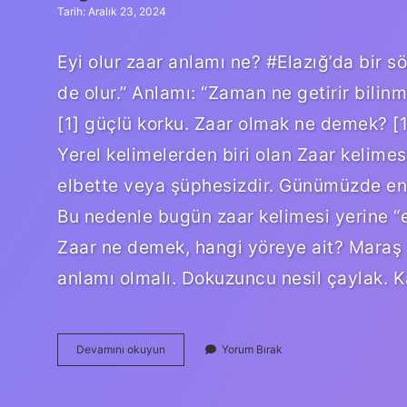
Tarih: Aralık 23, 2024
Eyi olur zaar anlamı ne? #Elazığ’da bir sö
de olur.” Anlamı: “Zaman ne getirir bilin
[1] güçlü korku. Zaar olmak ne demek? 
Yerel kelimelerden biri olan Zaar kelime
elbette veya şüphesizdir. Günümüzde en ço
Bu nedenle bugün zaar kelimesi yerine “el
Zaar ne demek, hangi yöreye ait? Maraş k
anlamı olmalı. Dokuzuncu nesil çaylak. 
Ey
Devamını okuyun
Yorum Bırak
Olur
Zaar
Ne