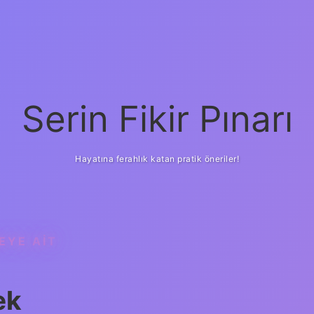
Serin Fikir Pınarı
Hayatına ferahlık katan pratik öneriler!
EYE AIT
ek