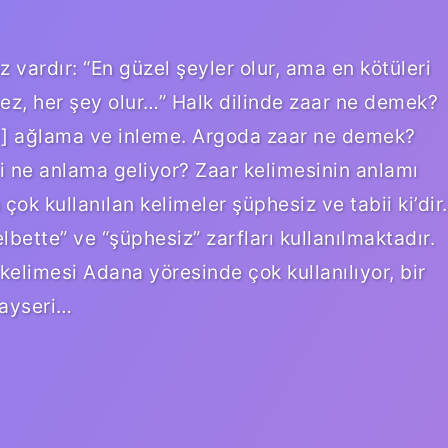
z vardır: “En güzel şeyler olur, ama en kötüleri
mez, her şey olur…” Halk dilinde zaar ne demek?
[1] ağlama ve inleme. Argoda zaar ne demek?
si ne anlama geliyor? Zaar kelimesinin anlamı
k kullanılan kelimeler şüphesiz ve tabii ki’dir.
bette” ve “şüphesiz” zarfları kullanılmaktadır.
elimesi Adana yöresinde çok kullanılıyor, bir
Kayseri…