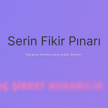
Serin Fikir Pınarı
Hayatına ferahlık katan pratik öneriler!
AÇ ŞIRKET KURABILIR