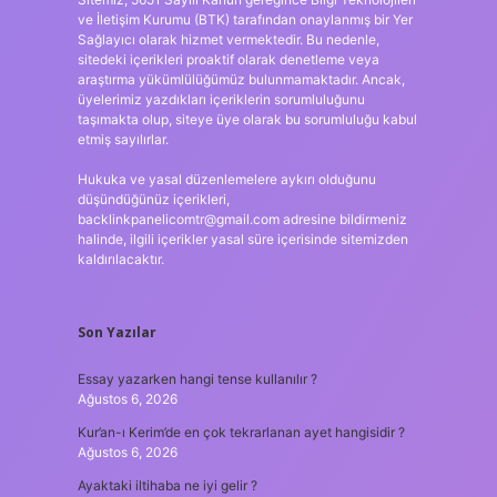
ve İletişim Kurumu (BTK) tarafından onaylanmış bir Yer
Sağlayıcı olarak hizmet vermektedir. Bu nedenle,
sitedeki içerikleri proaktif olarak denetleme veya
araştırma yükümlülüğümüz bulunmamaktadır. Ancak,
üyelerimiz yazdıkları içeriklerin sorumluluğunu
taşımakta olup, siteye üye olarak bu sorumluluğu kabul
etmiş sayılırlar.
Hukuka ve yasal düzenlemelere aykırı olduğunu
düşündüğünüz içerikleri,
backlinkpanelicomtr@gmail.com
adresine bildirmeniz
halinde, ilgili içerikler yasal süre içerisinde sitemizden
kaldırılacaktır.
Son Yazılar
Essay yazarken hangi tense kullanılır ?
Ağustos 6, 2026
Kur’an-ı Kerim’de en çok tekrarlanan ayet hangisidir ?
Ağustos 6, 2026
Ayaktaki iltihaba ne iyi gelir ?