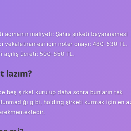
ti açmanın maliyeti: Şahıs şirketi beyannamesi
i vekaletnamesi için noter onayı: 480-530 TL.
i açılış ücreti: 500-850 TL.
t lazım?
ce beş şirket kurulup daha sonra bunların tek
ulunmadığı gibi, holding şirketi kurmak için en a
gerekmemektedir.