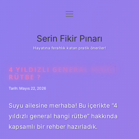
menüyü
Gizlilik Politikası
aç
Hakkımızda
Serin Fikir Pınarı
Yasal Uyarı
Hayatına ferahlık katan pratik öneriler!
4 YILDIZLI GENERAL HANGI
RÜTBE ?
Tarih: Mayıs 22, 2026
Suyu ailesine merhaba! Bu içerikte “4
yıldızlı general hangi rütbe” hakkında
kapsamlı bir rehber hazırladık.