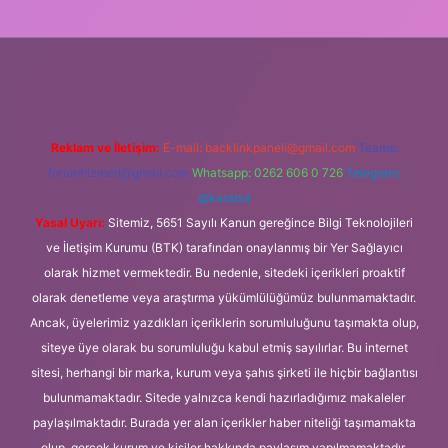
ttps://ilbet.casino/
Reklam ve İletişim:
E-mail:
backlinkpaneli@gmail.com
Teams:
forumhizmeti@gmail.com
Whatsapp: 0262 606 0 726
Telegram:
@karabul
Yasal Uyarı:
Sitemiz, 5651 Sayılı Kanun gereğince Bilgi Teknolojileri
ve İletişim Kurumu (BTK) tarafından onaylanmış bir Yer Sağlayıcı
olarak hizmet vermektedir. Bu nedenle, sitedeki içerikleri proaktif
olarak denetleme veya araştırma yükümlülüğümüz bulunmamaktadır.
Ancak, üyelerimiz yazdıkları içeriklerin sorumluluğunu taşımakta olup,
siteye üye olarak bu sorumluluğu kabul etmiş sayılırlar. Bu internet
sitesi, herhangi bir marka, kurum veya şahıs şirketi ile hiçbir bağlantısı
bulunmamaktadır. Sitede yalnızca kendi hazırladığımız makaleler
paylaşılmaktadır. Burada yer alan içerikler haber niteliği taşımamakta
olup, gerçek kurum ve kişiler hakkında paylaşım yapılmamaktadır.