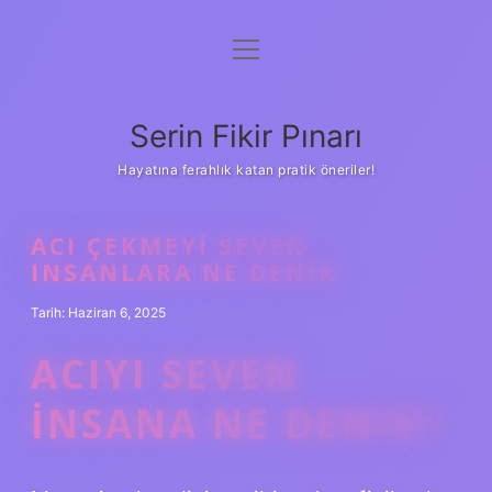
menüyü
Gizlilik Politikası
aç
Hakkımızda
Serin Fikir Pınarı
Yasal Uyarı
Hayatına ferahlık katan pratik öneriler!
ACI ÇEKMEYI SEVEN
INSANLARA NE DENIR
Tarih: Haziran 6, 2025
ACIYI SEVEN
INSANA NE DENIR?