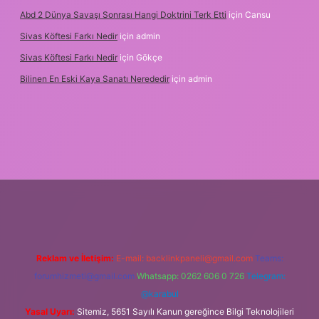
Abd 2 Dünya Savaşı Sonrası Hangi Doktrini Terk Etti
için
Cansu
Sivas Köftesi Farkı Nedir
için
admin
Sivas Köftesi Farkı Nedir
için
Gökçe
Bilinen En Eski Kaya Sanatı Nerededir
için
admin
/ilbet.casino/
Reklam ve İletişim:
E-mail:
backlinkpaneli@gmail.com
Teams:
forumhizmeti@gmail.com
Whatsapp: 0262 606 0 726
Telegram:
@karabul
Yasal Uyarı:
Sitemiz, 5651 Sayılı Kanun gereğince Bilgi Teknolojileri