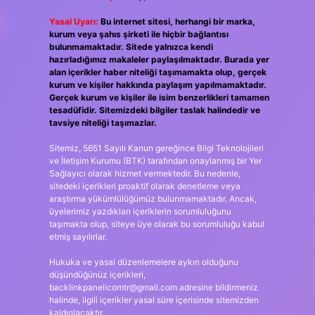
Yasal Uyarı:
Bu internet sitesi, herhangi bir marka,
kurum veya şahıs şirketi ile hiçbir bağlantısı
bulunmamaktadır. Sitede yalnızca kendi
hazırladığımız makaleler paylaşılmaktadır. Burada yer
alan içerikler haber niteliği taşımamakta olup, gerçek
kurum ve kişiler hakkında paylaşım yapılmamaktadır.
Gerçek kurum ve kişiler ile isim benzerlikleri tamamen
tesadüfidir. Sitemizdeki bilgiler taslak halindedir ve
tavsiye niteliği taşımazlar.
Sitemiz, 5651 Sayılı Kanun gereğince Bilgi Teknolojileri
ve İletişim Kurumu (BTK) tarafından onaylanmış bir Yer
Sağlayıcı olarak hizmet vermektedir. Bu nedenle,
sitedeki içerikleri proaktif olarak denetleme veya
araştırma yükümlülüğümüz bulunmamaktadır. Ancak,
üyelerimiz yazdıkları içeriklerin sorumluluğunu
taşımakta olup, siteye üye olarak bu sorumluluğu kabul
etmiş sayılırlar.
Hukuka ve yasal düzenlemelere aykırı olduğunu
düşündüğünüz içerikleri,
backlinkpanelicomtr@gmail.com
adresine bildirmeniz
halinde, ilgili içerikler yasal süre içerisinde sitemizden
kaldırılacaktır.