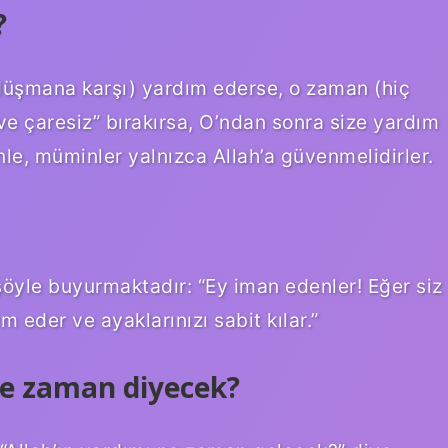
?
 düşmana karşı) yardım ederse, o zaman (hiç
ve çaresiz” bırakırsa, O’ndan sonra size yardım
le, müminler yalnızca Allah’a güvenmelidirler.
öyle buyurmaktadır: “Ey iman edenler! Eğer siz
 eder ve ayaklarınızı sabit kılar.”
ne zaman diyecek?