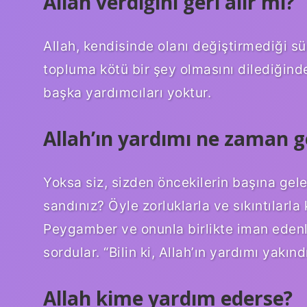
Allah verdiğini geri alır mı?
Allah, kendisinde olanı değiştirmediği sü
topluma kötü bir şey olmasını dilediğind
başka yardımcıları yoktur.
Allah’ın yardımı ne zaman g
Yoksa siz, sizden öncekilerin başına ge
sandınız? Öyle zorluklarla ve sıkıntılarla k
Peygamber ve onunla birlikte iman edenle
sordular. “Bilin ki, Allah’ın yardımı yakın
Allah kime yardım ederse?