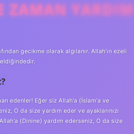
E ZAMAN YARDIM
fından gecikme olarak algılanır. Allah’ın ezeli
eldiğindedir.
t?
an edenler! Eğer siz Allah’a (İslam’a ve
niz, O da size yardım eder ve ayaklarınızı
 Allah’a (Dinine) yardım ederseniz, O da size