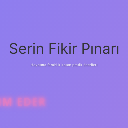
Serin Fikir Pınarı
Hayatına ferahlık katan pratik öneriler!
IM EDER