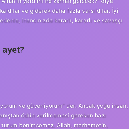
, “Allah’ın yardımı ne zaman gelecek?” diye
kaldılar ve giderek daha fazla sarsıldılar. İyi
nedenle, inancınızda kararlı, kararlı ve savaşçı
 ayet?
anıyorum ve güveniyorum” der. Ancak çoğu insan,
ranıştan ödün verilmemesi gereken bazı
r tutum benimsemez. Allah, merhametin,