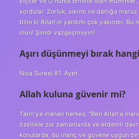
Elçiler ve O’nunla birlikte olan müminler
sordular. Zorluk, sıkıntı ve darlığa maruz 
bilin ki Allah’ın yardımı çok yakındır. Bu 
olun! Şimdi vazgeçmeyin!
Aşırı düşünmeyi bırak hangi
Nisa Suresi 81. Ayet.
Allah kuluna güvenir mi?
Tanrı’ya inanan herkes, “Ben Allah’a in
özellikle zor zamanlarda ve erdemli dav
konularda, bu inanç ve güvene uygun bi