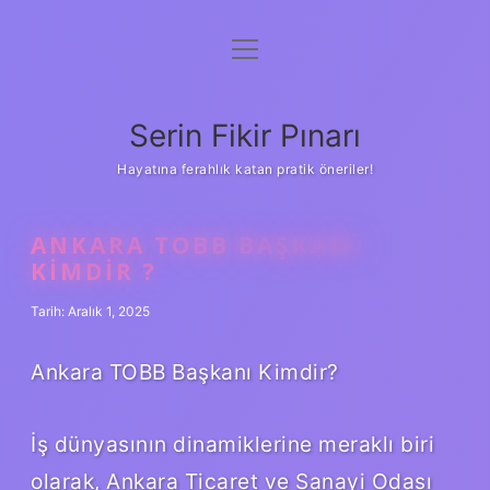
menüyü
Gizlilik Politikası
aç
Hakkımızda
Serin Fikir Pınarı
Yasal Uyarı
Hayatına ferahlık katan pratik öneriler!
ANKARA TOBB BAŞKANI
KIMDIR ?
Tarih: Aralık 1, 2025
Ankara TOBB Başkanı Kimdir?
İş dünyasının dinamiklerine meraklı biri
olarak, Ankara Ticaret ve Sanayi Odası