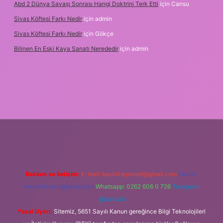
Abd 2 Dünya Savaşı Sonrası Hangi Doktrini Terk Etti
için
Cansu
Sivas Köftesi Farkı Nedir
için
admin
Sivas Köftesi Farkı Nedir
için
Gökçe
Bilinen En Eski Kaya Sanatı Nerededir
için
admin
ps://ilbet.casino/
Reklam ve İletişim:
E-mail:
backlinkpaneli@gmail.com
Teams:
forumhizmeti@gmail.com
Whatsapp: 0262 606 0 726
Telegram:
@karabul
Yasal Uyarı:
Sitemiz, 5651 Sayılı Kanun gereğince Bilgi Teknolojileri