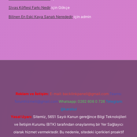
Sivas Köftesi Farkı Nedir
için
Gökçe
Bilinen En Eski Kaya Sanatı Nerededir
için
admin
s://ilbet.casino/
Reklam ve İletişim:
E-mail:
backlinkpaneli@gmail.com
Teams:
forumhizmeti@gmail.com
Whatsapp: 0262 606 0 726
Telegram:
@karabul
Yasal Uyarı:
Sitemiz, 5651 Sayılı Kanun gereğince Bilgi Teknolojileri
ve İletişim Kurumu (BTK) tarafından onaylanmış bir Yer Sağlayıcı
olarak hizmet vermektedir. Bu nedenle, sitedeki içerikleri proaktif