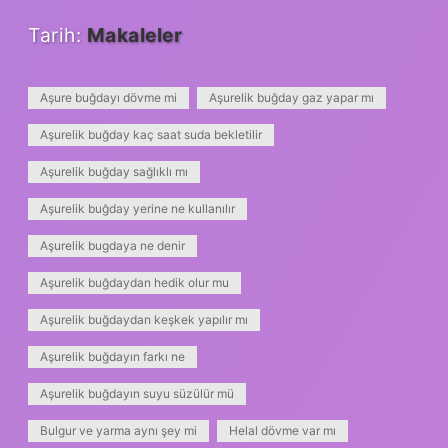
Tarih:
Makaleler
Aşure buğdayı dövme mi
Aşurelik buğday gaz yapar mı
Aşurelik buğday kaç saat suda bekletilir
Aşurelik buğday sağlıklı mı
Aşurelik buğday yerine ne kullanılır
Aşurelik bugdaya ne denir
Aşurelik buğdaydan hedik olur mu
Aşurelik buğdaydan keşkek yapılır mı
Aşurelik buğdayın farkı ne
Aşurelik buğdayın suyu süzülür mü
Bulgur ve yarma aynı şey mi
Helal dövme var mı