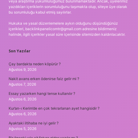
veya araştırma yükümlülüğümüz bulunmamaktadır. Ancak, üyelerimiz
yazdıkları içeriklerin sorumluluğunu taşımakta olup, siteye üye olarak
bu sorumluluğu kabul etmiş sayılırlar.
Hukuka ve yasal düzenlemelere aykırı olduğunu düşündüğünüz
içerikleri,
backlinkpanelicomtr@gmail.com
adresine bildirmeniz
halinde, ilgili içerikler yasal süre içerisinde sitemizden kaldırılacaktır.
Son Yazılar
Çay bardakta neden köpürür ?
Ağustos 9, 2026
Nakit avans erken ödenirse faiz gelir mi ?
Ağustos 7, 2026
Essay yazarken hangi tense kullanılır ?
Ağustos 6, 2026
Kur’an-ı Kerim’de en çok tekrarlanan ayet hangisidir ?
Ağustos 6, 2026
Ayaktaki iltihaba ne iyi gelir ?
Ağustos 5, 2026
Bir önceki yıla ait fatura gider yazılır mı ?