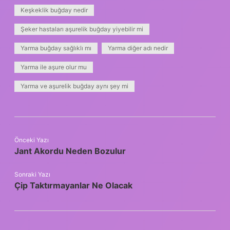
Keşkeklik buğday nedir
Şeker hastaları aşurelik buğday yiyebilir mi
Yarma buğday sağlıklı mı
Yarma diğer adı nedir
Yarma ile aşure olur mu
Yarma ve aşurelik buğday aynı şey mi
Önceki Yazı
Jant Akordu Neden Bozulur
Sonraki Yazı
Çip Taktırmayanlar Ne Olacak