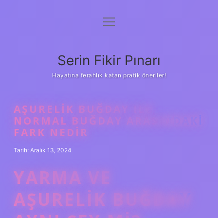
menüyü
Gizlilik Politikası
aç
Hakkımızda
Serin Fikir Pınarı
Yasal Uyarı
Hayatına ferahlık katan pratik öneriler!
AŞURELIK BUĞDAY ILE
NORMAL BUĞDAY ARASINDAKI
FARK NEDIR
Tarih: Aralık 13, 2024
YARMA VE
AŞURELIK BUĞDAY