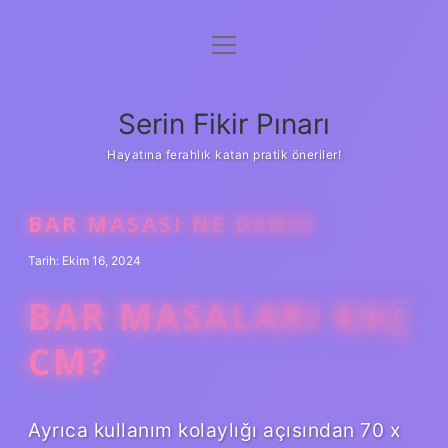
menüyü
Gizlilik Politikası
aç
Hakkımızda
Serin Fikir Pınarı
Yasal Uyarı
Hayatına ferahlık katan pratik öneriler!
BAR MASASI NE DENIR
Tarih: Ekim 16, 2024
BAR MASALARI KAÇ
CM?
Ayrıca kullanım kolaylığı açısından 70 x