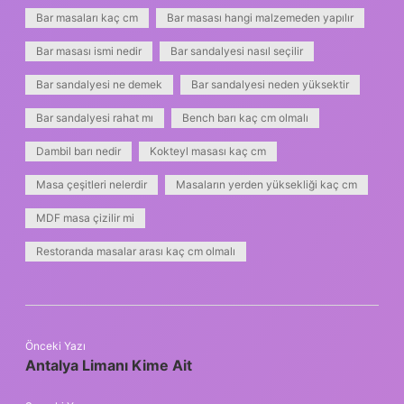
Bar masaları kaç cm
Bar masası hangi malzemeden yapılır
Bar masası ismi nedir
Bar sandalyesi nasıl seçilir
Bar sandalyesi ne demek
Bar sandalyesi neden yüksektir
Bar sandalyesi rahat mı
Bench barı kaç cm olmalı
Dambil barı nedir
Kokteyl masası kaç cm
Masa çeşitleri nelerdir
Masaların yerden yüksekliği kaç cm
MDF masa çizilir mi
Restoranda masalar arası kaç cm olmalı
Önceki Yazı
Antalya Limanı Kime Ait