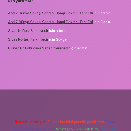
Son yorumlar
Abd 2 Dünya Savaşı Sonrası Hangi Doktrini Terk Etti
için
admin
Abd 2 Dünya Savaşı Sonrası Hangi Doktrini Terk Etti
için
Cansu
Sivas Köftesi Farkı Nedir
için
admin
Sivas Köftesi Farkı Nedir
için
Gökçe
Bilinen En Eski Kaya Sanatı Nerededir
için
admin
et.casino/
Reklam ve İletişim:
E-mail:
backlinkpaneli@gmail.com
Teams:
forumhizmeti@gmail.com
Whatsapp: 0262 606 0 726
Telegram: