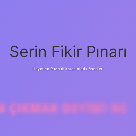
Serin Fikir Pınarı
Hayatına ferahlık katan pratik öneriler!
N ÇIKMAK DEYIMI NE