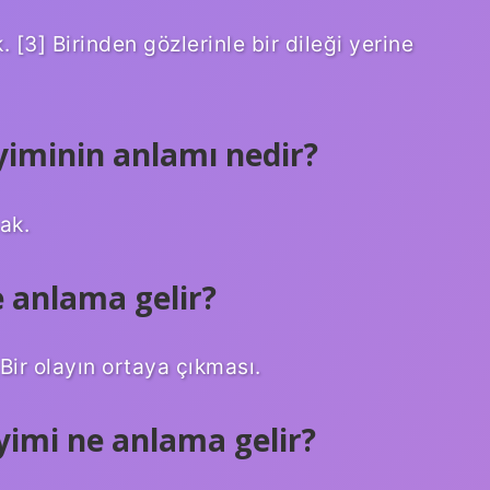
 [3] Birinden gözlerinle bir dileği yerine
yiminin anlamı nedir?
ak.
 anlama gelir?
ir olayın ortaya çıkması.
imi ne anlama gelir?