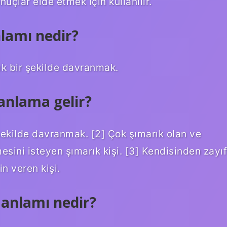
çlar elde etmek için kullanılır.
lamı nedir?
ık bir şekilde davranmak.
anlama gelir?
şekilde davranmak. [2] Çok şımarık olan ve
mesini isteyen şımarık kişi. [3] Kendisinden zayıf
n veren kişi.
anlamı nedir?