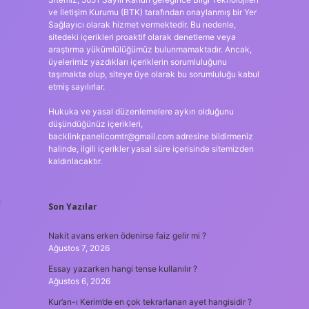
ve İletişim Kurumu (BTK) tarafından onaylanmış bir Yer
Sağlayıcı olarak hizmet vermektedir. Bu nedenle,
sitedeki içerikleri proaktif olarak denetleme veya
araştırma yükümlülüğümüz bulunmamaktadır. Ancak,
üyelerimiz yazdıkları içeriklerin sorumluluğunu
taşımakta olup, siteye üye olarak bu sorumluluğu kabul
etmiş sayılırlar.
Hukuka ve yasal düzenlemelere aykırı olduğunu
düşündüğünüz içerikleri,
backlinkpanelicomtr@gmail.com
adresine bildirmeniz
halinde, ilgili içerikler yasal süre içerisinde sitemizden
kaldırılacaktır.
Son Yazılar
Nakit avans erken ödenirse faiz gelir mi ?
Ağustos 7, 2026
Essay yazarken hangi tense kullanılır ?
Ağustos 6, 2026
Kur’an-ı Kerim’de en çok tekrarlanan ayet hangisidir ?