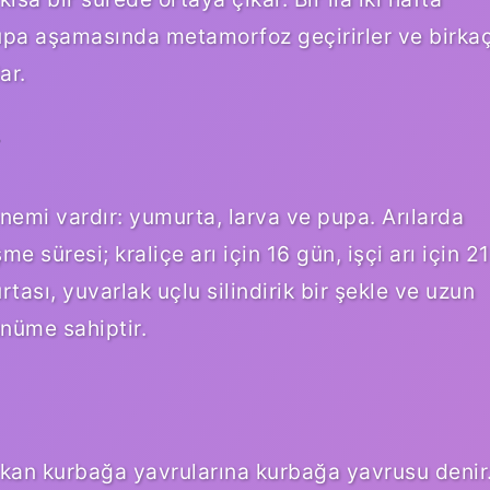
Pupa aşamasında metamorfoz geçirirler ve birka
ar.
?
dönemi vardır: yumurta, larva ve pupa. Arılarda
süresi; kraliçe arı için 16 gün, işçi arı için 21
tası, yuvarlak uçlu silindirik bir şekle ve uzun
nüme sahiptir.
an kurbağa yavrularına kurbağa yavrusu denir