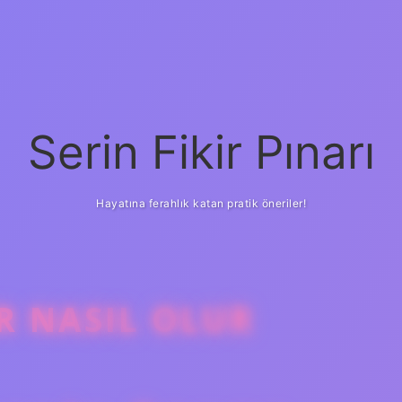
Serin Fikir Pınarı
Hayatına ferahlık katan pratik öneriler!
R NASIL OLUR