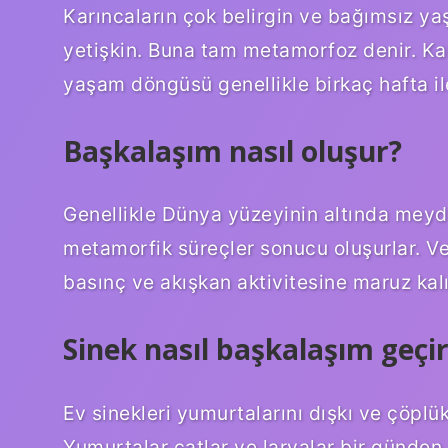
Karıncaların çok belirgin ve bağımsız ya
yetişkin. Buna tam metamorfoz denir. Kar
yaşam döngüsü genellikle birkaç hafta il
Başkalaşım nasıl oluşur?
Genellikle Dünya yüzeyinin altında meyd
metamorfik süreçler sonucu oluşurlar. Ve 
basınç ve akışkan aktivitesine maruz kalı
Sinek nasıl başkalaşım geçir
Ev sinekleri yumurtalarını dışkı ve çöplükl
Yumurtalar çatlar ve larvalar bir günden k