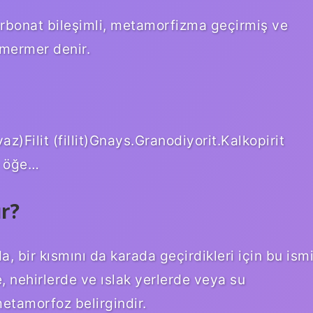
karbonat bileşimli, metamorfizma geçirmiş ve
 mermer denir.
z)Filit (fillit)Gnays.Granodiyorit.Kalkopirit
la öğe…
r?
a, bir kısmını da karada geçirdikleri için bu ism
de, nehirlerde ve ıslak yerlerde veya su
metamorfoz belirgindir.