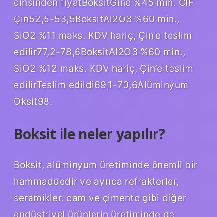
cinsinden fiyatBoksitGine %45 min. CIF
Çin52,5-53,5BoksitAl2O3 %60 min.,
SiO2 %11 maks. KDV hariç, Çin’e teslim
edilir77,2-78,6BoksitAl2O3 %60 min.,
SiO2 %12 maks. KDV hariç, Çin’e teslim
edilirTeslim edildi69,1-70,6Alüminyum
Oksit98.
Boksit ile neler yapılır?
Boksit, alüminyum üretiminde önemli bir
hammaddedir ve ayrıca refrakterler,
seramikler, cam ve çimento gibi diğer
endüstriyel ürünlerin üretiminde de