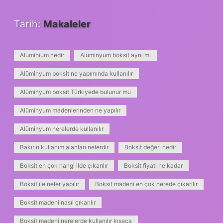
Tarih:
Makaleler
Aluminium nedir
Alüminyum boksit aynı mı
Alüminyum boksit ne yapımında kullanılır
Alüminyum boksit Türkiyede bulunur mu
Alüminyum madenlerinden ne yapılır
Alüminyum nerelerde kullanılır
Bakırın kullanım alanları nelerdir
Boksit değeri nedir
Boksit en çok hangi ilde çıkarılır
Boksit fiyatı ne kadar
Boksit ile neler yapılır
Boksit madeni en çok nerede çıkarılır
Boksit madeni nasıl çıkarılır
Boksit madeni nerelerde kullanılır kısaca