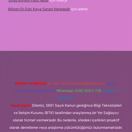
Sivas Köftesi Farkı Nedir
için
Gökçe
Bilinen En Eski Kaya Sanatı Nerededir
için
admin
lbet.casino/
Reklam ve İletişim:
E-mail:
backlinkpaneli@gmail.com
Teams:
forumhizmeti@gmail.com
Whatsapp: 0262 606 0 726
Telegram:
@karabul
Yasal Uyarı:
Sitemiz, 5651 Sayılı Kanun gereğince Bilgi Teknolojileri
ve İletişim Kurumu (BTK) tarafından onaylanmış bir Yer Sağlayıcı
olarak hizmet vermektedir. Bu nedenle, sitedeki içerikleri proaktif
olarak denetleme veya araştırma yükümlülüğümüz bulunmamaktadır.