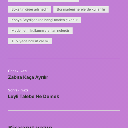
Boksitin diğer adı nedir
Bor madeni nerelerde kullanılır
Konya Seydişehirde hangi maden çıkarılır
Madenlerin kullanım alanları nelerdir
Türkiyede boksit var mı
Önceki Yazı
Zabıta Kaça Ayrılır
Sonraki Yazı
Leyli Talebe Ne Demek
Bir yanıt yazın