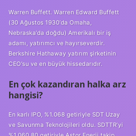
Warren Buffett. Warren Edward Buffett
(30 Ağustos 1930’da Omaha,
Nebraska’da doğdu) Amerikalı bir iş
adamı, yatırımcı ve hayırseverdir.
Berkshire Hathaway yatırım şirketinin
CEO’su ve en büyük hissedarıdır.
En çok kazandıran halka arz
hangisi?
En karlı IPO, %1.068 getiriyle SDT Uzay
ve Savunma Teknolojileri oldu. SDTTR’yi
%1.060,80 getiriyle Astor Enerji takip