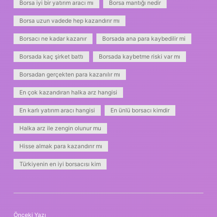
Borsa iyi bir yatırım aracı mı
Borsa mantığı nedir
Borsa uzun vadede hep kazandırır mı
Borsacı ne kadar kazanır
Borsada ana para kaybedilir mi
Borsada kaç şirket battı
Borsada kaybetme riski var mı
Borsadan gerçekten para kazanılır mı
En çok kazandıran halka arz hangisi
En karlı yatırım aracı hangisi
En ünlü borsacı kimdir
Halka arz ile zengin olunur mu
Hisse almak para kazandırır mı
Türkiyenin en iyi borsacısı kim
Önceki Yazı