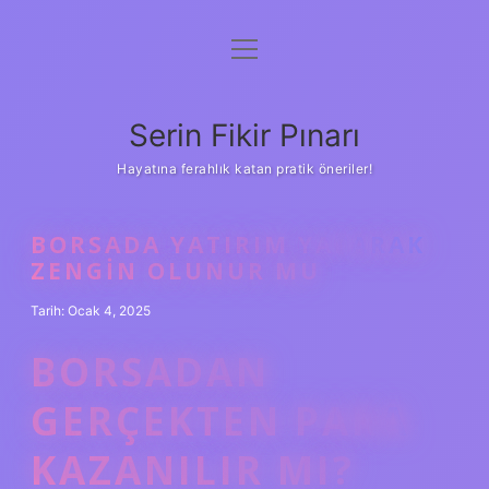
menüyü
Gizlilik Politikası
aç
Hakkımızda
Serin Fikir Pınarı
Yasal Uyarı
Hayatına ferahlık katan pratik öneriler!
BORSADA YATIRIM YAPARAK
ZENGIN OLUNUR MU
Tarih: Ocak 4, 2025
BORSADAN
GERÇEKTEN PARA
KAZANILIR MI?