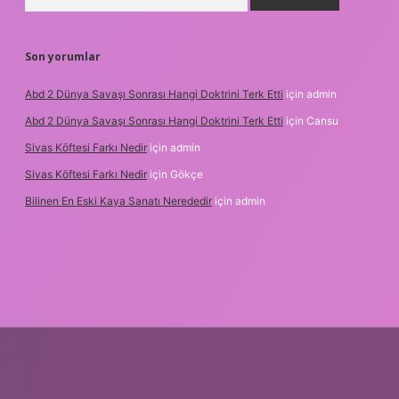
Son yorumlar
Abd 2 Dünya Savaşı Sonrası Hangi Doktrini Terk Etti
için
admin
Abd 2 Dünya Savaşı Sonrası Hangi Doktrini Terk Etti
için
Cansu
Sivas Köftesi Farkı Nedir
için
admin
Sivas Köftesi Farkı Nedir
için
Gökçe
Bilinen En Eski Kaya Sanatı Nerededir
için
admin
ilbet.casino/