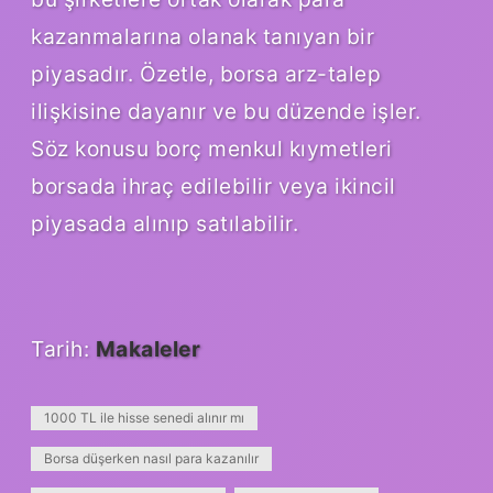
kazanmalarına olanak tanıyan bir
piyasadır. Özetle, borsa arz-talep
ilişkisine dayanır ve bu düzende işler.
Söz konusu borç menkul kıymetleri
borsada ihraç edilebilir veya ikincil
piyasada alınıp satılabilir.
Tarih:
Makaleler
1000 TL ile hisse senedi alınır mı
Borsa düşerken nasıl para kazanılır