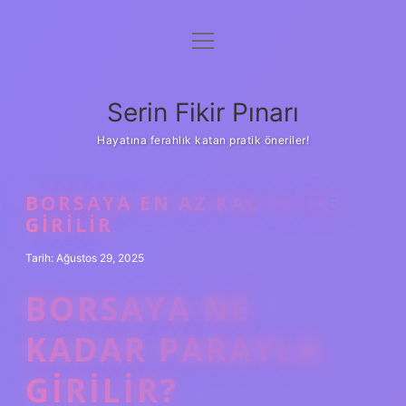
menüyü
Gizlilik Politikası
aç
Hakkımızda
Serin Fikir Pınarı
Yasal Uyarı
Hayatına ferahlık katan pratik öneriler!
BORSAYA EN AZ KAÇ TL ILE
GIRILIR
Tarih: Ağustos 29, 2025
BORSAYA NE
KADAR PARAYLA
GIRILIR?