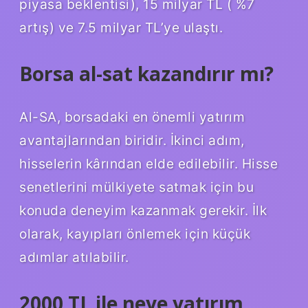
piyasa beklentisi), 15 milyar TL ( %7
artış) ve 7.5 milyar TL’ye ulaştı.
Borsa al-sat kazandırır mı?
Al-SA, borsadaki en önemli yatırım
avantajlarından biridir. İkinci adım,
hisselerin kârından elde edilebilir. Hisse
senetlerini mülkiyete satmak için bu
konuda deneyim kazanmak gerekir. İlk
olarak, kayıpları önlemek için küçük
adımlar atılabilir.
2000 TL ile neye yatırım