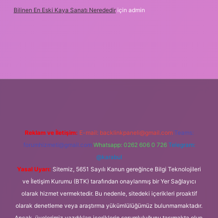
Bilinen En Eski Kaya Sanatı Nerededir
için
admin
//ilbet.casino/
Reklam ve İletişim:
E-mail:
backlinkpaneli@gmail.com
Teams:
forumhizmeti@gmail.com
Whatsapp: 0262 606 0 726
Telegram:
@karabul
Yasal Uyarı:
Sitemiz, 5651 Sayılı Kanun gereğince Bilgi Teknolojileri
ve İletişim Kurumu (BTK) tarafından onaylanmış bir Yer Sağlayıcı
olarak hizmet vermektedir. Bu nedenle, sitedeki içerikleri proaktif
olarak denetleme veya araştırma yükümlülüğümüz bulunmamaktadır.
Ancak, üyelerimiz yazdıkları içeriklerin sorumluluğunu taşımakta olup,