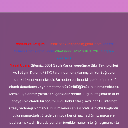
ps://ilbet.casino/
Reklam ve İletişim:
E-mail:
backlinkpaneli@gmail.com
Teams:
forumhizmeti@gmail.com
Whatsapp: 0262 606 0 726
Telegram:
@karabul
Yasal Uyarı:
Sitemiz, 5651 Sayılı Kanun gereğince Bilgi Teknolojileri
ve İletişim Kurumu (BTK) tarafından onaylanmış bir Yer Sağlayıcı
olarak hizmet vermektedir. Bu nedenle, sitedeki içerikleri proaktif
olarak denetleme veya araştırma yükümlülüğümüz bulunmamaktadır.
Ancak, üyelerimiz yazdıkları içeriklerin sorumluluğunu taşımakta olup,
siteye üye olarak bu sorumluluğu kabul etmiş sayılırlar. Bu internet
sitesi, herhangi bir marka, kurum veya şahıs şirketi ile hiçbir bağlantısı
bulunmamaktadır. Sitede yalnızca kendi hazırladığımız makaleler
paylaşılmaktadır. Burada yer alan içerikler haber niteliği taşımamakta