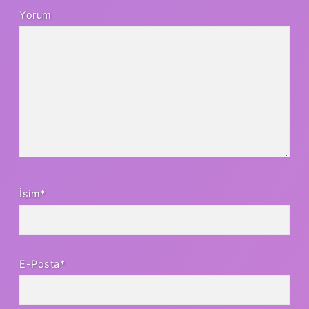
Yorum
İsim*
E-Posta*