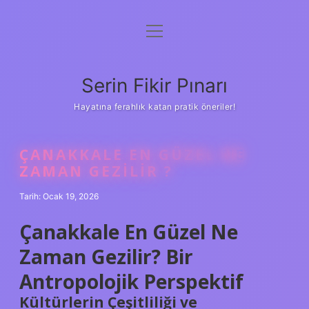
menüyü
Gizlilik Politikası
aç
Hakkımızda
Serin Fikir Pınarı
Yasal Uyarı
Hayatına ferahlık katan pratik öneriler!
ÇANAKKALE EN GÜZEL NE
ZAMAN GEZILIR ?
Tarih: Ocak 19, 2026
Çanakkale En Güzel Ne
Zaman Gezilir? Bir
Antropolojik Perspektif
Kültürlerin Çeşitliliği ve