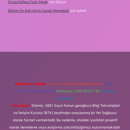
Sivas Köftesi Farkı Nedir
için
Gökçe
Bilinen En Eski Kaya Sanatı Nerededir
için
admin
s://ilbet.casino/
Reklam ve İletişim:
E-mail:
backlinkpaneli@gmail.com
Teams:
forumhizmeti@gmail.com
Whatsapp: 0262 606 0 726
Telegram:
@karabul
Yasal Uyarı:
Sitemiz, 5651 Sayılı Kanun gereğince Bilgi Teknolojileri
ve İletişim Kurumu (BTK) tarafından onaylanmış bir Yer Sağlayıcı
olarak hizmet vermektedir. Bu nedenle, sitedeki içerikleri proaktif
olarak denetleme veya araştırma yükümlülüğümüz bulunmamaktadır.