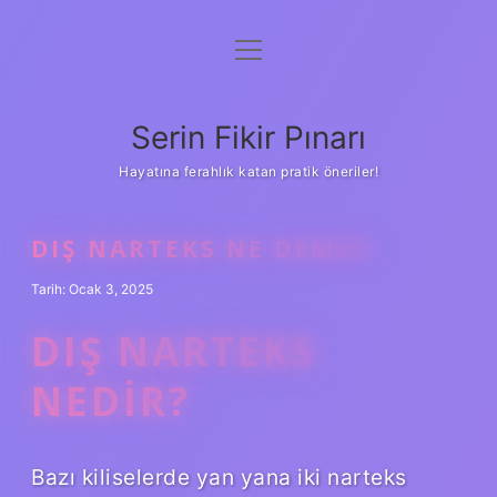
menüyü
Gizlilik Politikası
aç
Hakkımızda
Serin Fikir Pınarı
Yasal Uyarı
Hayatına ferahlık katan pratik öneriler!
DIŞ NARTEKS NE DEMEK
Tarih: Ocak 3, 2025
DIŞ NARTEKS
NEDIR?
Bazı kiliselerde yan yana iki narteks