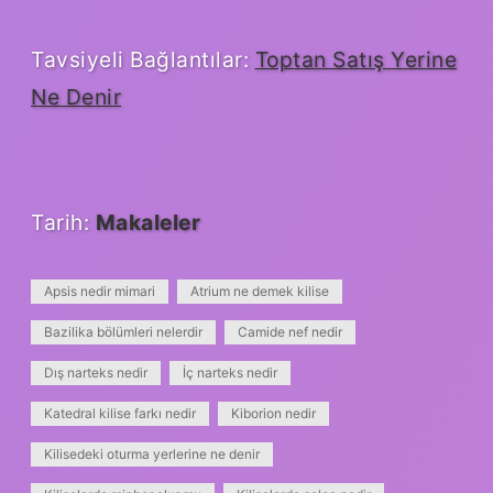
Tavsiyeli Bağlantılar:
Toptan Satış Yerine
Ne Denir
Tarih:
Makaleler
Apsis nedir mimari
Atrium ne demek kilise
Bazilika bölümleri nelerdir
Camide nef nedir
Dış narteks nedir
İç narteks nedir
Katedral kilise farkı nedir
Kiborion nedir
Kilisedeki oturma yerlerine ne denir