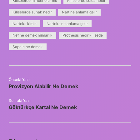
Kiliselerde minber olur mu
Kiliselerde solea nedir
Kiliselerde sunak nedir
Nart ne anlama gelir
Narteks kimin
Narteks ne anlama gelir
Nef ne demek mimarlık
Prothesis nedir kilisede
Şapele ne demek
Önceki Yazı
Provizyon Alabilir Ne Demek
Sonraki Yazı
Göktürkçe Kartal Ne Demek