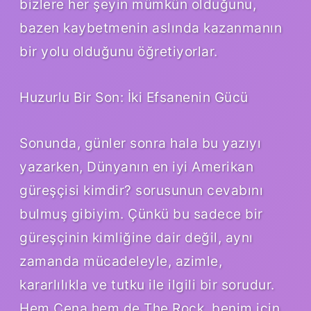
bizlere her şeyin mümkün olduğunu,
bazen kaybetmenin aslında kazanmanın
bir yolu olduğunu öğretiyorlar.
Huzurlu Bir Son: İki Efsanenin Gücü
Sonunda, günler sonra hala bu yazıyı
yazarken, Dünyanın en iyi Amerikan
güreşçisi kimdir? sorusunun cevabını
bulmuş gibiyim. Çünkü bu sadece bir
güreşçinin kimliğine dair değil, aynı
zamanda mücadeleyle, azimle,
kararlılıkla ve tutku ile ilgili bir sorudur.
Hem Cena hem de The Rock, benim için