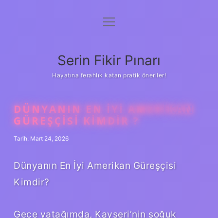
menüyü
Gizlilik Politikası
aç
Hakkımızda
Serin Fikir Pınarı
Yasal Uyarı
Hayatına ferahlık katan pratik öneriler!
DÜNYANIN EN IYI AMERIKAN
GÜREŞÇISI KIMDIR ?
Tarih: Mart 24, 2026
Dünyanın En İyi Amerikan Güreşçisi
Kimdir?
Gece yatağımda, Kayseri’nin soğuk