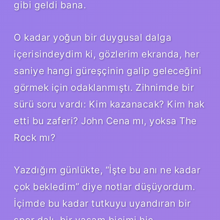
gibi geldi bana.
O kadar yoğun bir duygusal dalga
içerisindeydim ki, gözlerim ekranda, her
saniye hangi güreşçinin galip geleceğini
görmek için odaklanmıştı. Zihnimde bir
sürü soru vardı: Kim kazanacak? Kim hak
etti bu zaferi? John Cena mı, yoksa The
Rock mı?
Yazdığım günlükte, “İşte bu anı ne kadar
çok bekledim” diye notlar düşüyordum.
İçimde bu kadar tutkuyu uyandıran bir
spor dalı, bir yaşam biçimi hiç