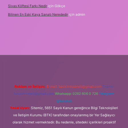
Sivas Köftesi Farkı Nedir
için
Gökçe
Bilinen En Eski Kaya Sanatı Nerededir
için
admin
/
Reklam ve İletişim:
E-mail:
backlinkpaneli@gmail.com
Teams:
forumhizmeti@gmail.com
Whatsapp: 0262 606 0 726
Telegram:
@karabul
Yasal Uyarı:
Sitemiz, 5651 Sayılı Kanun gereğince Bilgi Teknolojileri
ve İletişim Kurumu (BTK) tarafından onaylanmış bir Yer Sağlayıcı
olarak hizmet vermektedir. Bu nedenle, sitedeki içerikleri proaktif