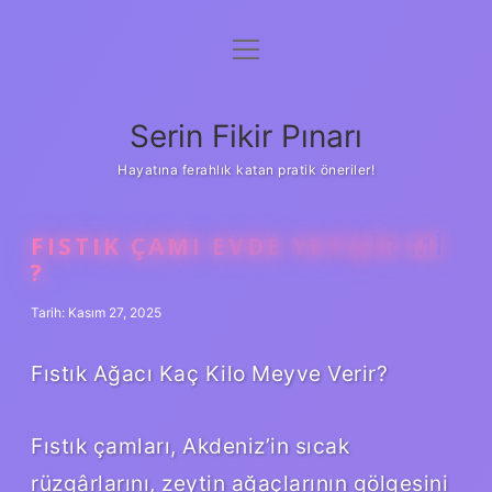
menüyü
Gizlilik Politikası
aç
Hakkımızda
Serin Fikir Pınarı
Yasal Uyarı
Hayatına ferahlık katan pratik öneriler!
FISTIK ÇAMI EVDE YETIŞIR MI
?
Tarih: Kasım 27, 2025
Fıstık Ağacı Kaç Kilo Meyve Verir?
Fıstık çamları, Akdeniz’in sıcak
rüzgârlarını, zeytin ağaçlarının gölgesini