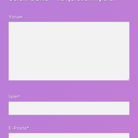
Yorum
İsim*
E-Posta*