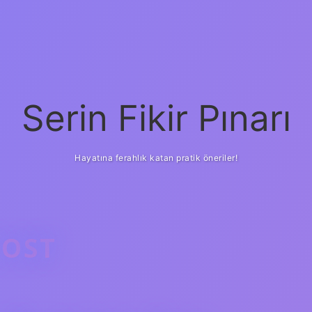
Serin Fikir Pınarı
Hayatına ferahlık katan pratik öneriler!
DOST