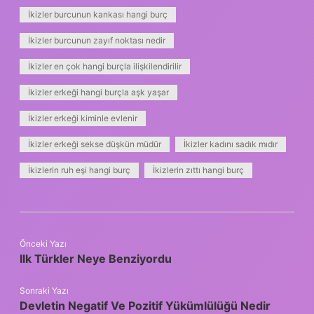
İkizler burcunun kankası hangi burç
İkizler burcunun zayıf noktası nedir
İkizler en çok hangi burçla ilişkilendirilir
İkizler erkeği hangi burçla aşk yaşar
İkizler erkeği kiminle evlenir
İkizler erkeği sekse düşkün müdür
İkizler kadını sadık mıdır
İkizlerin ruh eşi hangi burç
İkizlerin zıttı hangi burç
Önceki Yazı
Ilk Türkler Neye Benziyordu
Sonraki Yazı
Devletin Negatif Ve Pozitif Yükümlülüğü Nedir