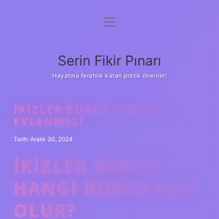
menüyü
Gizlilik Politikası
aç
Hakkımızda
Serin Fikir Pınarı
Yasal Uyarı
Hayatına ferahlık katan pratik öneriler!
İKIZLER BURCU KIMINLE
EVLENMELI
Tarih: Aralık 30, 2024
İKIZLER BURCU
HANGI BURCA AŞIK
OLUR?