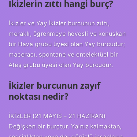
İkizlerin zıttı hangi burç?
İkizler ve Yay İkizler burcunun zıttı,
meraklı, öğrenmeye hevesli ve konuşkan
bir Hava grubu üyesi olan Yay burcudur;
maceracı, spontane ve entelektüel bir
Ateş grubu üyesi olan Yay burcudur.
İkizler burcunun zayıf
noktası nedir?
İKİZLER (21 MAYIS – 21 HAZİRAN)
Değişken bir burçtur. Yalnız kalmaktan,
sessizlikten veya dar görüşlü insanların