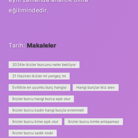
eğilimindedir.
Tarih:
Makaleler
2024te ikizler burcunu neler bekliyor
21 Haziran ikizler mi yengeç mi
Evlilikte en uyumlu burç hangisi
Hangi burçlar ikiz alev
İkizler burcu hangi burca aşık olur
İkizler burcu kadın hangi burçla evlenmeli
İkizler burcu kime aşık olur
İkizler burcu kimle anlaşamaz
İkizler burcu sadık mıdır