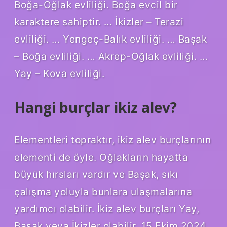
Boğa-Oğlak evliliği. Boğa evcil bir
karaktere sahiptir. … İkizler – Terazi
evliliği. … Yengeç-Balık evliliği. … Başak
– Boğa evliliği. … Akrep-Oğlak evliliği. …
Yay – Kova evliliği.
Hangi burçlar ikiz alev?
Elementleri topraktır, ikiz alev burçlarının
elementi de öyle. Oğlakların hayatta
büyük hırsları vardır ve Başak, sıkı
çalışma yoluyla bunlara ulaşmalarına
yardımcı olabilir. İkiz alev burçları Yay,
Başak veya İkizler olabilir. 15 Ekim 2024