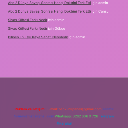
Abd 2 Dünya Savaşı Sonrası Hangi Doktrini Terk Etti
için
admin
Abd 2 Dünya Savaşı Sonrası Hangi Doktrini Terk Etti
için
Cansu
Sivas Köftesi Farkı Nedir
için
admin
Sivas Köftesi Farkı Nedir
için
Gökçe
Bilinen En Eski Kaya Sanatı Nerededir
için
admin
/ilbet.casino/
Reklam ve İletişim:
E-mail:
backlinkpaneli@gmail.com
Teams:
forumhizmeti@gmail.com
Whatsapp: 0262 606 0 726
Telegram:
@karabul