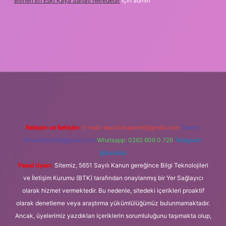
Bilinen En Eski Kaya Sanatı Nerededir
için
admin
ps://ilbet.casino/
Reklam ve İletişim:
E-mail:
backlinkpaneli@gmail.com
Teams:
forumhizmeti@gmail.com
Whatsapp: 0262 606 0 726
Telegram:
@karabul
Yasal Uyarı:
Sitemiz, 5651 Sayılı Kanun gereğince Bilgi Teknolojileri
ve İletişim Kurumu (BTK) tarafından onaylanmış bir Yer Sağlayıcı
olarak hizmet vermektedir. Bu nedenle, sitedeki içerikleri proaktif
olarak denetleme veya araştırma yükümlülüğümüz bulunmamaktadır.
Ancak, üyelerimiz yazdıkları içeriklerin sorumluluğunu taşımakta olup,