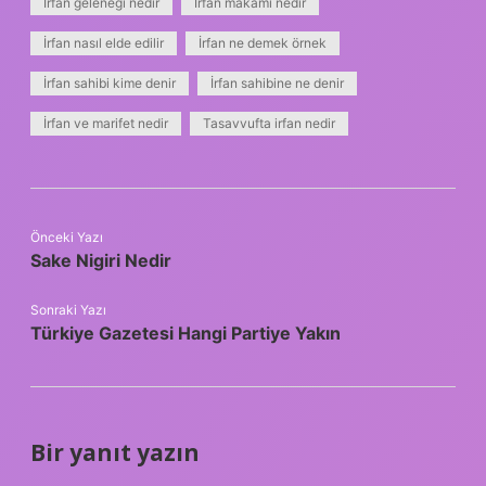
İrfan geleneği nedir
İrfan makamı nedir
İrfan nasıl elde edilir
İrfan ne demek örnek
İrfan sahibi kime denir
İrfan sahibine ne denir
İrfan ve marifet nedir
Tasavvufta irfan nedir
Önceki Yazı
Sake Nigiri Nedir
Sonraki Yazı
Türkiye Gazetesi Hangi Partiye Yakın
Bir yanıt yazın