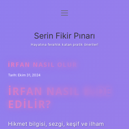
menüyü
Gizlilik Politikası
aç
Hakkımızda
Serin Fikir Pınarı
Yasal Uyarı
Hayatına ferahlık katan pratik öneriler!
İRFAN NASIL OLUR
Tarih: Ekim 31, 2024
İRFAN NASIL ELDE
EDILIR?
Hikmet bilgisi, sezgi, keşif ve ilham