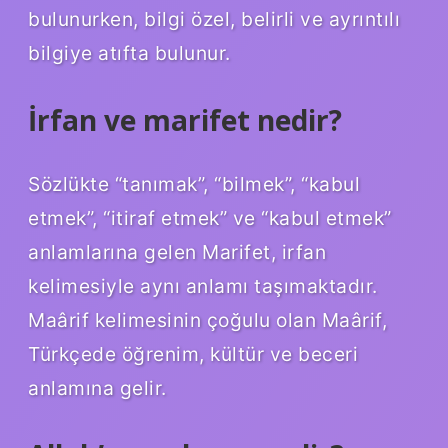
bulunurken, bilgi özel, belirli ve ayrıntılı
bilgiye atıfta bulunur.
İrfan ve marifet nedir?
Sözlükte “tanımak”, “bilmek”, “kabul
etmek”, “itiraf etmek” ve “kabul etmek”
anlamlarına gelen Marifet, irfan
kelimesiyle aynı anlamı taşımaktadır.
Maârif kelimesinin çoğulu olan Maârif,
Türkçede öğrenim, kültür ve beceri
anlamına gelir.