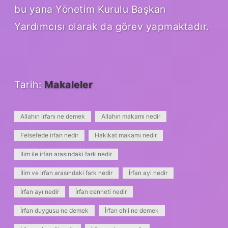
bu yana Yönetim Kurulu Başkan
Yardımcısı olarak da görev yapmaktadır.
Tarih:
Makaleler
Allahın irfanı ne demek
Allahın makamı nedir
Felsefede irfan nedir
Hakikat makamı nedir
İlim ile irfan arasındaki fark nedir
İlim ve irfan arasındaki fark nedir
İrfan ayi nedir
İrfan ayı nedir
İrfan cenneti nedir
İrfan duygusu ne demek
İrfan ehli ne demek