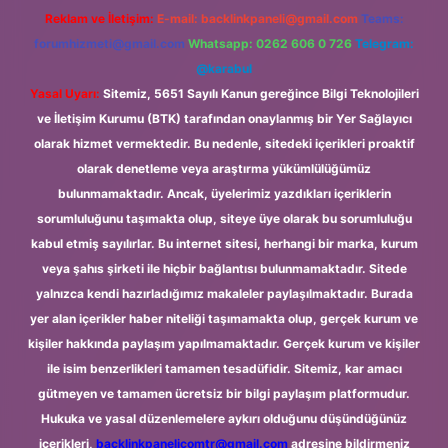
Reklam ve İletişim:
E-mail:
backlinkpaneli@gmail.com
Teams:
forumhizmeti@gmail.com
Whatsapp: 0262 606 0 726
Telegram:
@karabul
Yasal Uyarı:
Sitemiz, 5651 Sayılı Kanun gereğince Bilgi Teknolojileri
ve İletişim Kurumu (BTK) tarafından onaylanmış bir Yer Sağlayıcı
olarak hizmet vermektedir. Bu nedenle, sitedeki içerikleri proaktif
olarak denetleme veya araştırma yükümlülüğümüz
bulunmamaktadır. Ancak, üyelerimiz yazdıkları içeriklerin
sorumluluğunu taşımakta olup, siteye üye olarak bu sorumluluğu
kabul etmiş sayılırlar. Bu internet sitesi, herhangi bir marka, kurum
veya şahıs şirketi ile hiçbir bağlantısı bulunmamaktadır. Sitede
yalnızca kendi hazırladığımız makaleler paylaşılmaktadır. Burada
yer alan içerikler haber niteliği taşımamakta olup, gerçek kurum ve
kişiler hakkında paylaşım yapılmamaktadır. Gerçek kurum ve kişiler
ile isim benzerlikleri tamamen tesadüfidir. Sitemiz, kar amacı
gütmeyen ve tamamen ücretsiz bir bilgi paylaşım platformudur.
Hukuka ve yasal düzenlemelere aykırı olduğunu düşündüğünüz
içerikleri,
backlinkpanelicomtr@gmail.com
adresine bildirmeniz