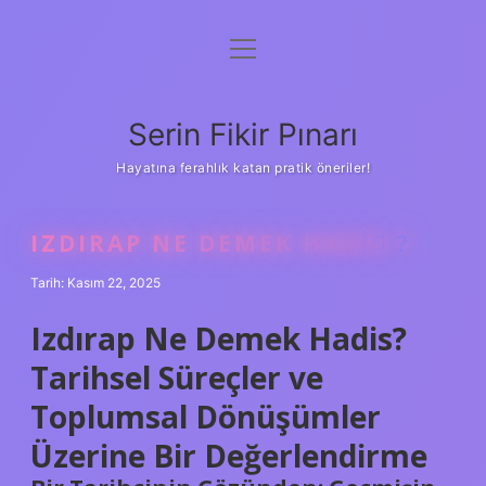
menüyü
Gizlilik Politikası
aç
Hakkımızda
Serin Fikir Pınarı
Yasal Uyarı
Hayatına ferahlık katan pratik öneriler!
IZDIRAP NE DEMEK HADIS ?
Tarih: Kasım 22, 2025
Izdırap Ne Demek Hadis?
Tarihsel Süreçler ve
Toplumsal Dönüşümler
Üzerine Bir Değerlendirme