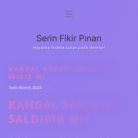
menüyü
Gizlilik Politikası
aç
Hakkımızda
Serin Fikir Pınarı
Yasal Uyarı
Hayatına ferahlık katan pratik öneriler!
KANGAL KÖPEĞI SAHIBINI
ISIRIR MI
Tarih: Ekim 9, 2024
KANGAL SAHIBINE
SALDIRIR MI?