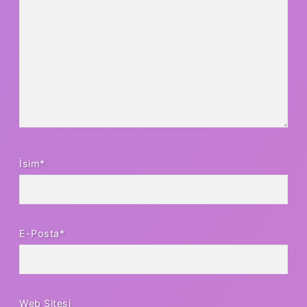
İsim*
E-Posta*
Web Sitesi