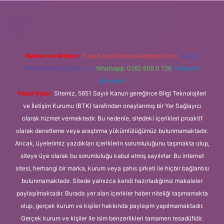
//ilbet.casino/
Reklam ve İletişim:
E-mail:
backlinkpaneli@gmail.com
Teams:
forumhizmeti@gmail.com
Whatsapp: 0262 606 0 726
Telegram:
@karabul
Yasal Uyarı:
Sitemiz, 5651 Sayılı Kanun gereğince Bilgi Teknolojileri
ve İletişim Kurumu (BTK) tarafından onaylanmış bir Yer Sağlayıcı
olarak hizmet vermektedir. Bu nedenle, sitedeki içerikleri proaktif
olarak denetleme veya araştırma yükümlülüğümüz bulunmamaktadır.
Ancak, üyelerimiz yazdıkları içeriklerin sorumluluğunu taşımakta olup,
siteye üye olarak bu sorumluluğu kabul etmiş sayılırlar. Bu internet
sitesi, herhangi bir marka, kurum veya şahıs şirketi ile hiçbir bağlantısı
bulunmamaktadır. Sitede yalnızca kendi hazırladığımız makaleler
paylaşılmaktadır. Burada yer alan içerikler haber niteliği taşımamakta
olup, gerçek kurum ve kişiler hakkında paylaşım yapılmamaktadır.
Gerçek kurum ve kişiler ile isim benzerlikleri tamamen tesadüfidir.