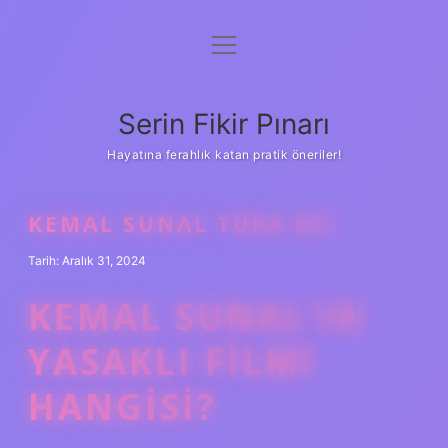
menüyü
Gizlilik Politikası
aç
Hakkımızda
Serin Fikir Pınarı
Yasal Uyarı
Hayatına ferahlık katan pratik öneriler!
KEMAL SUNAL TÜRK MÜ
Tarih: Aralık 31, 2024
KEMAL SUNAL’IN
YASAKLI FILMI
HANGISI?