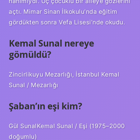
hanımıydı. Üç çocuklu bir aileye gözlerini
açtı. Mimar Sinan İlkokulu’nda eğitim
gördükten sonra Vefa Lisesi’nde okudu.
Kemal Sunal nereye
gömüldü?
Zincirlikuyu Mezarlığı, İstanbul Kemal
Sunal / Mezarlığı
Şaban’ın eşi kim?
Gül SunalKemal Sunal / Eşi (1975–2000
doğumlu)