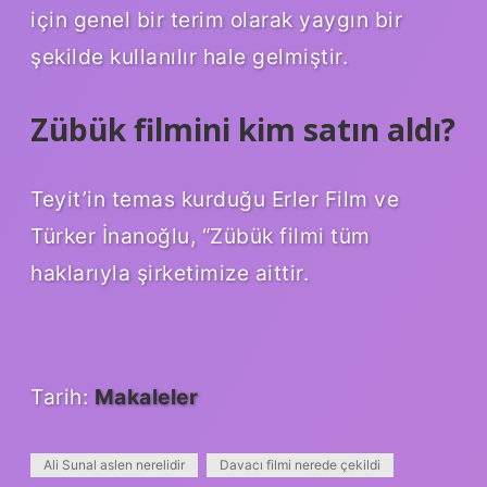
için genel bir terim olarak yaygın bir
şekilde kullanılır hale gelmiştir.
Zübük filmini kim satın aldı?
Teyit’in temas kurduğu Erler Film ve
Türker İnanoğlu, “Zübük filmi tüm
haklarıyla şirketimize aittir.
Tarih:
Makaleler
Ali Sunal aslen nerelidir
Davacı filmi nerede çekildi