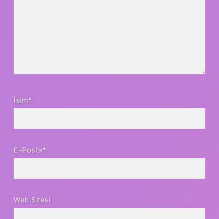
İsim*
E-Posta*
Web Sitesi