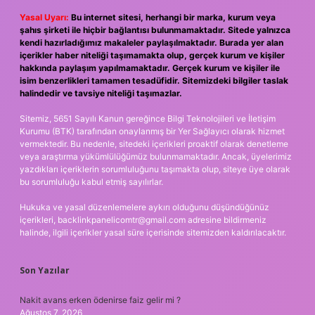
Yasal Uyarı:
Bu internet sitesi, herhangi bir marka, kurum veya
şahıs şirketi ile hiçbir bağlantısı bulunmamaktadır. Sitede yalnızca
kendi hazırladığımız makaleler paylaşılmaktadır. Burada yer alan
içerikler haber niteliği taşımamakta olup, gerçek kurum ve kişiler
hakkında paylaşım yapılmamaktadır. Gerçek kurum ve kişiler ile
isim benzerlikleri tamamen tesadüfidir. Sitemizdeki bilgiler taslak
halindedir ve tavsiye niteliği taşımazlar.
Sitemiz, 5651 Sayılı Kanun gereğince Bilgi Teknolojileri ve İletişim
Kurumu (BTK) tarafından onaylanmış bir Yer Sağlayıcı olarak hizmet
vermektedir. Bu nedenle, sitedeki içerikleri proaktif olarak denetleme
veya araştırma yükümlülüğümüz bulunmamaktadır. Ancak, üyelerimiz
yazdıkları içeriklerin sorumluluğunu taşımakta olup, siteye üye olarak
bu sorumluluğu kabul etmiş sayılırlar.
Hukuka ve yasal düzenlemelere aykırı olduğunu düşündüğünüz
içerikleri,
backlinkpanelicomtr@gmail.com
adresine bildirmeniz
halinde, ilgili içerikler yasal süre içerisinde sitemizden kaldırılacaktır.
Son Yazılar
Nakit avans erken ödenirse faiz gelir mi ?
Ağustos 7, 2026