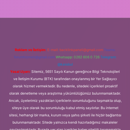
ps://ilbet.casino/
Reklam ve İletişim:
E-mail:
backlinkpaneli@gmail.com
Teams:
forumhizmeti@gmail.com
Whatsapp: 0262 606 0 726
Telegram:
@karabul
Yasal Uyarı:
Sitemiz, 5651 Sayılı Kanun gereğince Bilgi Teknolojileri
ve İletişim Kurumu (BTK) tarafından onaylanmış bir Yer Sağlayıcı
olarak hizmet vermektedir. Bu nedenle, sitedeki içerikleri proaktif
olarak denetleme veya araştırma yükümlülüğümüz bulunmamaktadır.
Ancak, üyelerimiz yazdıkları içeriklerin sorumluluğunu taşımakta olup,
siteye üye olarak bu sorumluluğu kabul etmiş sayılırlar. Bu internet
sitesi, herhangi bir marka, kurum veya şahıs şirketi ile hiçbir bağlantısı
bulunmamaktadır. Sitede yalnızca kendi hazırladığımız makaleler
paylaşılmaktadır. Burada yer alan içerikler haber niteliği taşımamakta