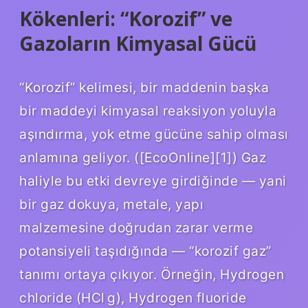
Kökenleri: “Korozif” ve
Gazo­ların Kimyasal Gücü
“Korozif” kelimesi, bir maddenin başka
bir maddeyi kimyasal reaksiyon yoluyla
aşındırma, yok etme gücüne sahip olması
anlamına geliyor. ([EcoOnline][1]) Gaz
haliyle bu etki devreye girdiğinde — yani
bir gaz dokuya, metale, yapı
malzemesine doğrudan zarar verme
potansiyeli taşıdığında — “korozif gaz”
tanımı ortaya çıkıyor. Örneğin, Hydrogen
chloride (HCl g), Hydrogen fluoride