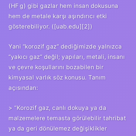
(HF g) gibi gazlar hem insan dokusuna
hem de metale karşı aşındırıcı etki
gösterebiliyor. ([uab.edu][2])
Yani “korozif gaz” dediğimizde yalnızca
“yakıcı gaz” değil; yapıları, metali, insanı
ve çevre koşullarını bozabilen bir
kimyasal varlık söz konusu. Tanım
açısından:
> “Korozif gaz, canlı dokuya ya da
malzemelere temasta görülebilir tahribat
ya da geri dönülemez değişiklikler