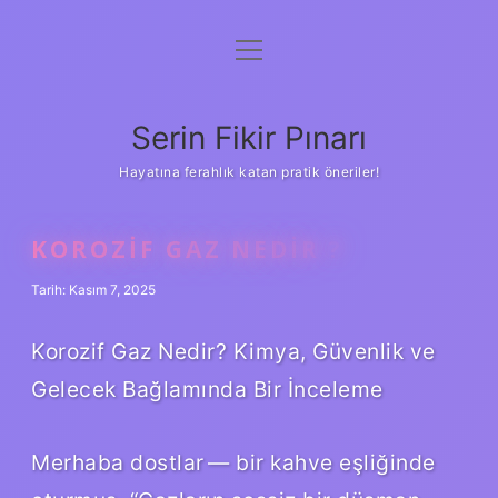
menüyü
Gizlilik Politikası
aç
Hakkımızda
Serin Fikir Pınarı
Yasal Uyarı
Hayatına ferahlık katan pratik öneriler!
KOROZIF GAZ NEDIR ?
Tarih: Kasım 7, 2025
Korozif Gaz Nedir? Kimya, Güvenlik ve
Gelecek Bağlamında Bir İnceleme
Merhaba dostlar — bir kahve eşliğinde