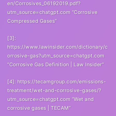
en/Corrosives_06192019.pdf?
utm_source=chatgpt.com “Corrosive
Compressed Gases”
[3]:
https://www.lawinsider.com/dictionary/c
orrosive-gas?utm_source=chatgpt.com
“Corrosive Gas Definition | Law Insider”
[4]: https://tecamgroup.com/emissions-
treatment/wet-and-corrosive-gases/?
utm_source=chatgpt.com “Wet and
corrosive gases | TECAM”