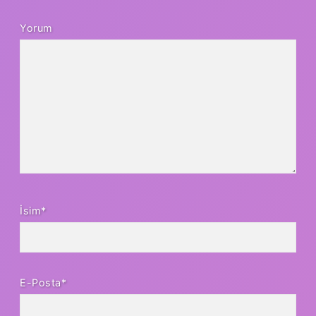
Yorum
İsim*
E-Posta*