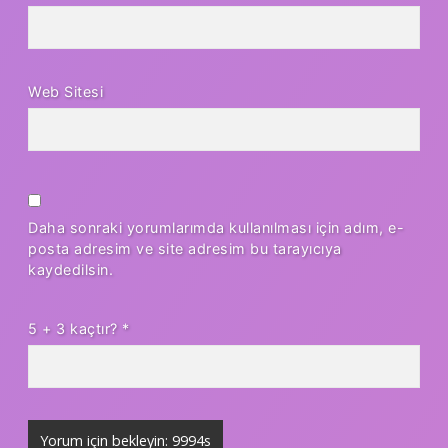
Web Sitesi
Daha sonraki yorumlarımda kullanılması için adım, e-
posta adresim ve site adresim bu tarayıcıya
kaydedilsin.
5 + 3 kaçtır?
*