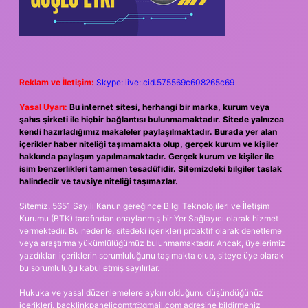
Reklam ve İletişim:
Skype: live:.cid.575569c608265c69
Yasal Uyarı:
Bu internet sitesi, herhangi bir marka, kurum veya
şahıs şirketi ile hiçbir bağlantısı bulunmamaktadır. Sitede yalnızca
kendi hazırladığımız makaleler paylaşılmaktadır. Burada yer alan
içerikler haber niteliği taşımamakta olup, gerçek kurum ve kişiler
hakkında paylaşım yapılmamaktadır. Gerçek kurum ve kişiler ile
isim benzerlikleri tamamen tesadüfidir. Sitemizdeki bilgiler taslak
halindedir ve tavsiye niteliği taşımazlar.
Sitemiz, 5651 Sayılı Kanun gereğince Bilgi Teknolojileri ve İletişim
Kurumu (BTK) tarafından onaylanmış bir Yer Sağlayıcı olarak hizmet
vermektedir. Bu nedenle, sitedeki içerikleri proaktif olarak denetleme
veya araştırma yükümlülüğümüz bulunmamaktadır. Ancak, üyelerimiz
yazdıkları içeriklerin sorumluluğunu taşımakta olup, siteye üye olarak
bu sorumluluğu kabul etmiş sayılırlar.
Hukuka ve yasal düzenlemelere aykırı olduğunu düşündüğünüz
içerikleri,
backlinkpanelicomtr@gmail.com
adresine bildirmeniz