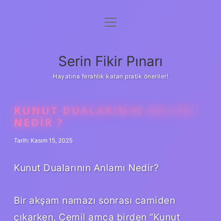
menüyü
Gizlilik Politikası
aç
Hakkımızda
Serin Fikir Pınarı
Yasal Uyarı
Hayatına ferahlık katan pratik öneriler!
KUNUT DUALARININ ANLAMI
NEDIR ?
Tarih: Kasım 15, 2025
Kunut Dualarının Anlamı Nedir?
Bir akşam namazı sonrası camiden
çıkarken, Cemil amca birden “Kunut