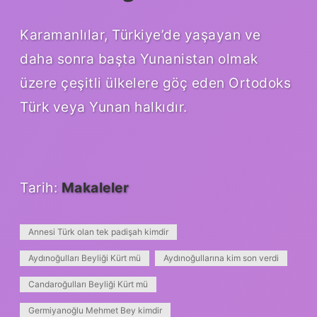
Karamanlılar, Türkiye’de yaşayan ve
daha sonra başta Yunanistan olmak
üzere çeşitli ülkelere göç eden Ortodoks
Türk veya Yunan halkıdır.
Tarih:
Makaleler
Annesi Türk olan tek padişah kimdir
Aydınoğulları Beyliği Kürt mü
Aydınoğullarına kim son verdi
Candaroğulları Beyliği Kürt mü
Germiyanoğlu Mehmet Bey kimdir