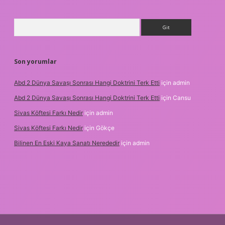
Arama
Son yorumlar
Abd 2 Dünya Savaşı Sonrası Hangi Doktrini Terk Etti
için
admin
Abd 2 Dünya Savaşı Sonrası Hangi Doktrini Terk Etti
için
Cansu
Sivas Köftesi Farkı Nedir
için
admin
Sivas Köftesi Farkı Nedir
için
Gökçe
Bilinen En Eski Kaya Sanatı Nerededir
için
admin
//ilbet.casino/