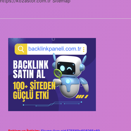
https://kozastor.com.tr
Sitemap
SIDEBAR
Reklam ve İletişim:
Skype: live:.cid.575569c608265c69