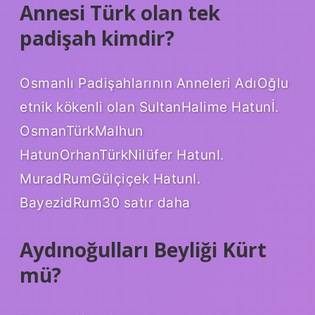
Annesi Türk olan tek
padişah kimdir?
Osmanlı Padişahlarının Anneleri AdıOğlu
etnik kökenli olan SultanHalime Hatunİ.
OsmanTürkMalhun
HatunOrhanTürkNilüfer HatunI.
MuradRumGülçiçek HatunI.
BayezidRum30 satır daha
Aydınoğulları Beyliği Kürt
mü?