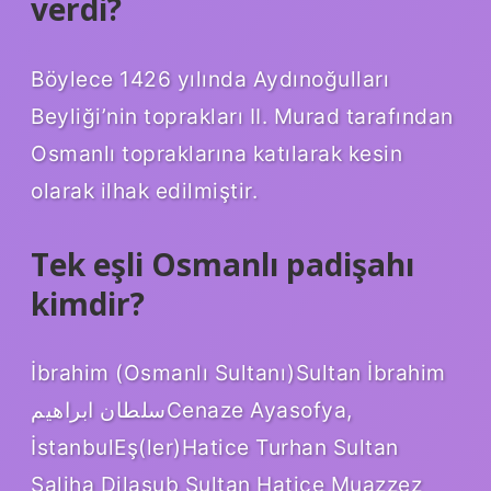
verdi?
Böylece 1426 yılında Aydınoğulları
Beyliği’nin toprakları II. Murad tarafından
Osmanlı topraklarına katılarak kesin
olarak ilhak edilmiştir.
Tek eşli Osmanlı padişahı
kimdir?
İbrahim (Osmanlı Sultanı)Sultan İbrahim
سلطان ابراهيمCenaze Ayasofya,
İstanbulEş(ler)Hatice Turhan Sultan
Saliha Dilaşub Sultan Hatice Muazzez