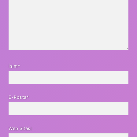
İsim*
E-Posta*
Web Sitesi