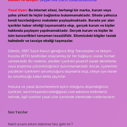
Yasal Uyarı:
Bu internet sitesi, herhangi bir marka, kurum veya
şahıs şirketi ile hiçbir bağlantısı bulunmamaktadır. Sitede yalnızca
kendi hazırladığımız makaleler paylaşılmaktadır. Burada yer alan
içerikler haber niteliği taşımamakta olup, gerçek kurum ve kişiler
hakkında paylaşım yapılmamaktadır. Gerçek kurum ve kişiler ile
isim benzerlikleri tamamen tesadüfidir. Sitemizdeki bilgiler taslak
halindedir ve tavsiye niteliği taşımazlar.
Sitemiz, 5651 Sayılı Kanun gereğince Bilgi Teknolojileri ve İletişim
Kurumu (BTK) tarafından onaylanmış bir Yer Sağlayıcı olarak hizmet
vermektedir. Bu nedenle, sitedeki içerikleri proaktif olarak denetleme
veya araştırma yükümlülüğümüz bulunmamaktadır. Ancak, üyelerimiz
yazdıkları içeriklerin sorumluluğunu taşımakta olup, siteye üye olarak
bu sorumluluğu kabul etmiş sayılırlar.
Hukuka ve yasal düzenlemelere aykırı olduğunu düşündüğünüz
içerikleri,
backlinkpanelicomtr@gmail.com
adresine bildirmeniz
halinde, ilgili içerikler yasal süre içerisinde sitemizden kaldırılacaktır.
Son Yazılar
Nakit avans erken ödenirse faiz gelir mi ?