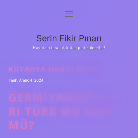
menüyü
Gizlilik Politikası
aç
Hakkımızda
Serin Fikir Pınarı
Yasal Uyarı
Hayatına ferahlık katan pratik öneriler!
KÜTAHYA HANGI BEYLIK
Tarih: Aralık 4, 2024
GERMIYANOĞULLA
RI TÜRK MÜ KÜRT
MÜ?