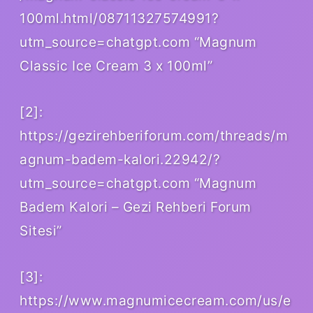
100ml.html/08711327574991?
utm_source=chatgpt.com “Magnum
Classic Ice Cream 3 x 100ml”
[2]:
https://gezirehberiforum.com/threads/m
agnum-badem-kalori.22942/?
utm_source=chatgpt.com “Magnum
Badem Kalori – Gezi Rehberi Forum
Sitesi”
[3]:
https://www.magnumicecream.com/us/e