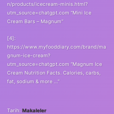
n/products/icecream-minis.html?
utm_source=chatgpt.com “Mini Ice
Cream Bars – Magnum”
[4]:
https://www.myfooddiary.com/brand/ma
gnum-ice-cream?
utm_source=chatgpt.com “Magnum Ice
Cream Nutrition Facts. Calories, carbs,
fat, sodium & more …”
Tarih:
Makaleler