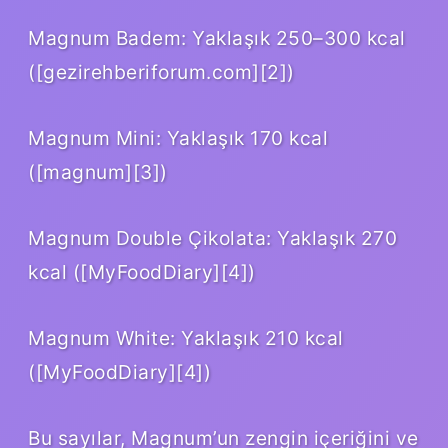
Magnum Badem: Yaklaşık 250–300 kcal
([gezirehberiforum.com][2])
Magnum Mini: Yaklaşık 170 kcal
([magnum][3])
Magnum Double Çikolata: Yaklaşık 270
kcal ([MyFoodDiary][4])
Magnum White: Yaklaşık 210 kcal
([MyFoodDiary][4])
Bu sayılar, Magnum’un zengin içeriğini ve