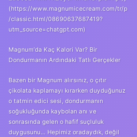
(https://www.magnumicecream.com/tr/p
/classic.html/08690637687419?
utm_source=chatgpt.com)
Magnum’da Kaç Kalori Var? Bir
Dondurmanın Ardındaki Tatlı Gerçekler
Bazen bir Magnum alırsınız, o çıtır
çikolata kaplamayı kırarken duyduğunuz
o tatmin edici sesi, dondurmanın
soğukluğunda kaybolan anı ve
sonrasında gelen o hafif suçluluk
duygusunu… Hepimiz oradaydık, değil