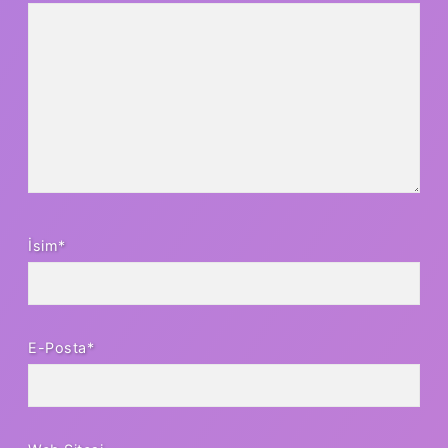
İsim*
E-Posta*