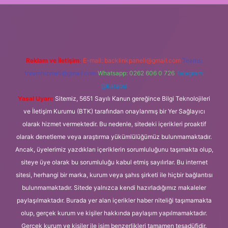
sino/
Reklam ve İletişim:
E-mail:
backlinkpaneli@gmail.com
Teams:
forumhizmeti@gmail.com
Whatsapp: 0262 606 0 726
Telegram:
@karabul
Yasal Uyarı:
Sitemiz, 5651 Sayılı Kanun gereğince Bilgi Teknolojileri
ve İletişim Kurumu (BTK) tarafından onaylanmış bir Yer Sağlayıcı
olarak hizmet vermektedir. Bu nedenle, sitedeki içerikleri proaktif
olarak denetleme veya araştırma yükümlülüğümüz bulunmamaktadır.
Ancak, üyelerimiz yazdıkları içeriklerin sorumluluğunu taşımakta olup,
siteye üye olarak bu sorumluluğu kabul etmiş sayılırlar. Bu internet
sitesi, herhangi bir marka, kurum veya şahıs şirketi ile hiçbir bağlantısı
bulunmamaktadır. Sitede yalnızca kendi hazırladığımız makaleler
paylaşılmaktadır. Burada yer alan içerikler haber niteliği taşımamakta
olup, gerçek kurum ve kişiler hakkında paylaşım yapılmamaktadır.
Gerçek kurum ve kişiler ile isim benzerlikleri tamamen tesadüfidir.