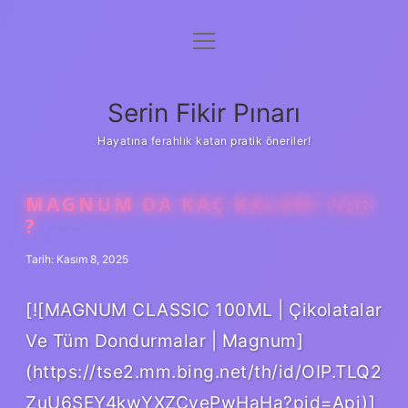
menüyü
Gizlilik Politikası
aç
Hakkımızda
Serin Fikir Pınarı
Yasal Uyarı
Hayatına ferahlık katan pratik öneriler!
MAGNUM DA KAÇ KALORI VAR
?
Tarih: Kasım 8, 2025
[![MAGNUM CLASSIC 100ML | Çikolatalar
Ve Tüm Dondurmalar | Magnum]
(https://tse2.mm.bing.net/th/id/OIP.TLQ2
ZuU6SEY4kwYXZCyePwHaHa?pid=Api)]