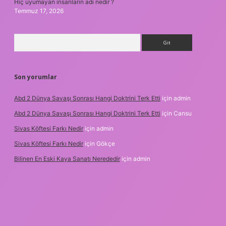
Hiç uyumayan insanların adı nedir ?
Temmuz 17, 2026
Arama
Son yorumlar
Abd 2 Dünya Savaşı Sonrası Hangi Doktrini Terk Etti
için
admin
Abd 2 Dünya Savaşı Sonrası Hangi Doktrini Terk Etti
için
Cansu
Sivas Köftesi Farkı Nedir
için
admin
Sivas Köftesi Farkı Nedir
için
Gökçe
Bilinen En Eski Kaya Sanatı Nerededir
için
admin