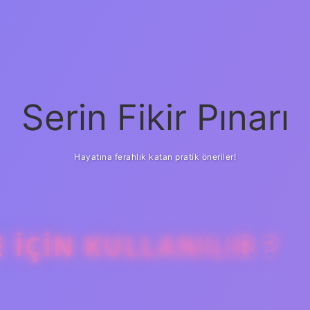
Serin Fikir Pınarı
Hayatına ferahlık katan pratik öneriler!
IÇIN KULLANILIR ?