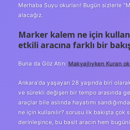
Merhaba Suyu okurları! Bugün sizlerle “Ma
alacağız.
Marker kalem ne için kulla
etkili aracına farklı bir bakı
Buna da Göz Atın:
Makyajlıyken Kuran oku
Ankara’da yaşayan 28 yaşında biri olarak
ve sürekli değişen bir tempo arasında g
araçlar bile aslında hayatımı sandığımda
ne için kullanılır? sorusu ilk bakışta çok
derinleşince, bu basit aracın hem bugünü